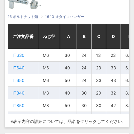
16_ボルトナット類
16_10_オタイコハンガー
ご注文品番
ご注文品番
ご注文品番
ご注文品番
ねじ径
ねじ径
ねじ径
ねじ径
A
A
A
A
B
B
B
B
C
C
C
C
D
D
D
D
E
E
E
E
IT630
IT630
IT630
IT630
M6
M6
M6
M6
30
30
30
30
24
24
24
24
13
13
13
13
23
23
23
23
6.5
6.5
6.5
6.5
IT640
IT640
IT640
IT640
M6
M6
M6
M6
40
40
40
40
24
24
24
24
23
23
23
23
33
33
33
33
6.5
6.5
6.5
6.5
IT650
IT650
IT650
IT650
M6
M6
M6
M6
50
50
50
50
24
24
24
24
33
33
33
33
43
43
43
43
6.5
6.5
6.5
6.5
IT840
IT840
IT840
IT840
M8
M8
M8
M8
40
40
40
40
30
30
30
30
20
20
20
20
32
32
32
32
8.5
8.5
8.5
8.5
IT850
IT850
IT850
IT850
M8
M8
M8
M8
50
50
50
50
30
30
30
30
30
30
30
30
42
42
42
42
8.5
8.5
8.5
8.5
IT860
IT860
IT860
IT860
M8
M8
M8
M8
60
60
60
60
30
30
30
30
40
40
40
40
52
52
52
52
8.5
8.5
8.5
8.5
※表示内容の詳細については、
品名をクリックしてください。
IT870
IT870
IT870
IT870
M8
M8
M8
M8
70
70
70
70
30
30
30
30
50
50
50
50
62
62
62
62
8.5
8.5
8.5
8.5