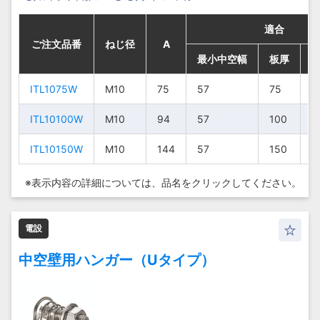
適合
適合
適合
適合
ご注文品番
ご注文品番
ご注文品番
ご注文品番
ねじ径
ねじ径
ねじ径
ねじ径
A
A
A
A
最小中空幅
最小中空幅
最小中空幅
最小中空幅
板厚
板厚
板厚
板厚
ITL1075W
ITL1075W
ITL1075W
ITL1075W
M10
M10
M10
M10
75
75
75
75
57
57
57
57
75
75
75
75
1
1
1
1
ITL10100W
ITL10100W
ITL10100W
ITL10100W
M10
M10
M10
M10
94
94
94
94
57
57
57
57
100
100
100
100
1
1
1
1
ITL10150W
ITL10150W
ITL10150W
ITL10150W
M10
M10
M10
M10
144
144
144
144
57
57
57
57
150
150
150
150
1
1
1
1
※表示内容の詳細については、
品名をクリックしてください。
電設
中空壁用ハンガー（Uタイプ）