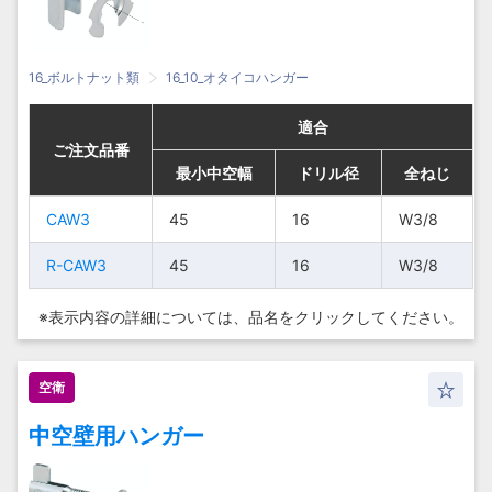
16_ボルトナット類
16_10_オタイコハンガー
適合
適合
適合
適合
ご注文品番
ご注文品番
ご注文品番
ご注文品番
最小中空幅
最小中空幅
最小中空幅
最小中空幅
ドリル径
ドリル径
ドリル径
ドリル径
全ねじ
全ねじ
全ねじ
全ねじ
CAW3
CAW3
CAW3
CAW3
45
45
45
45
16
16
16
16
W3/8
W3/8
W3/8
W3/8
R-CAW3
R-CAW3
R-CAW3
R-CAW3
45
45
45
45
16
16
16
16
W3/8
W3/8
W3/8
W3/8
※表示内容の詳細については、
品名をクリックしてください。
空衛
中空壁用ハンガー