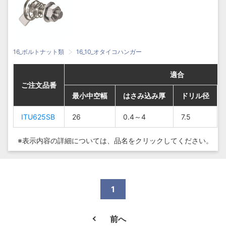
16_ボルトナット類
16_10_オタイコハンガー
適合
適合
適合
適合
ご注文品番
ご注文品番
ご注文品番
ご注文品番
最小中空幅
最小中空幅
最小中空幅
最小中空幅
はさみ込み厚
はさみ込み厚
はさみ込み厚
はさみ込み厚
ドリル径
ドリル径
ドリル径
ドリル径
ITU625SB
ITU625SB
ITU625SB
ITU625SB
26
26
26
26
0.4～4
0.4～4
0.4～4
0.4～4
7.5
7.5
7.5
7.5
※表示内容の詳細については、
品名をクリックしてください。
1
前へ