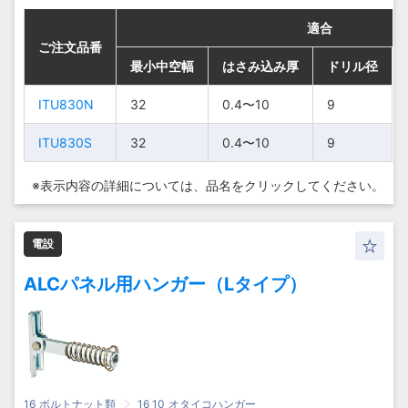
適合
適合
適合
適合
ご注文品番
ご注文品番
ご注文品番
ご注文品番
最小中空幅
最小中空幅
最小中空幅
最小中空幅
はさみ込み厚
はさみ込み厚
はさみ込み厚
はさみ込み厚
ドリル径
ドリル径
ドリル径
ドリル径
ITU830N
ITU830N
ITU830N
ITU830N
32
32
32
32
0.4〜10
0.4〜10
0.4〜10
0.4〜10
9
9
9
9
ITU830S
ITU830S
ITU830S
ITU830S
32
32
32
32
0.4〜10
0.4〜10
0.4〜10
0.4〜10
9
9
9
9
※表示内容の詳細については、
品名をクリックしてください。
電設
ALCパネル用ハンガー（Lタイプ）
16_ボルトナット類
16_10_オタイコハンガー