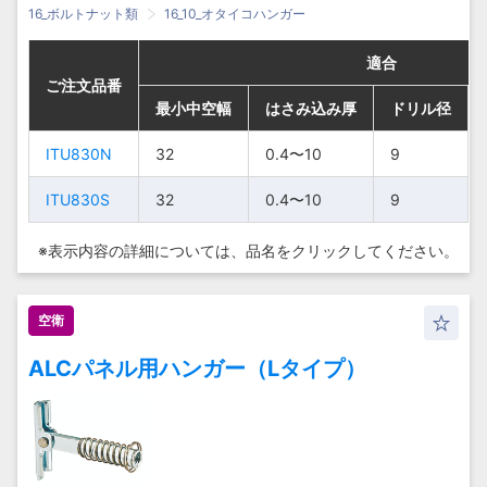
16_ボルトナット類
16_10_オタイコハンガー
適合
適合
適合
適合
ご注文品番
ご注文品番
ご注文品番
ご注文品番
最小中空幅
最小中空幅
最小中空幅
最小中空幅
はさみ込み厚
はさみ込み厚
はさみ込み厚
はさみ込み厚
ドリル径
ドリル径
ドリル径
ドリル径
ITU830N
ITU830N
ITU830N
ITU830N
32
32
32
32
0.4〜10
0.4〜10
0.4〜10
0.4〜10
9
9
9
9
ITU830S
ITU830S
ITU830S
ITU830S
32
32
32
32
0.4〜10
0.4〜10
0.4〜10
0.4〜10
9
9
9
9
※表示内容の詳細については、
品名をクリックしてください。
空衛
ALCパネル用ハンガー（Lタイプ）