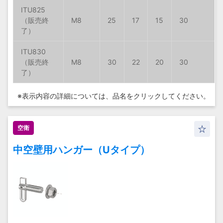
ITU825
ITU825
ITU825
ITU825
M8
M8
M8
M8
25
25
25
25
17
17
17
17
15
15
15
15
30
30
30
30
ITU830
ITU830
ITU830
ITU830
M8
M8
M8
M8
30
30
30
30
22
22
22
22
20
20
20
20
30
30
30
30
※表示内容の詳細については、
品名をクリックしてください。
空衛
中空壁用ハンガー（Uタイプ）