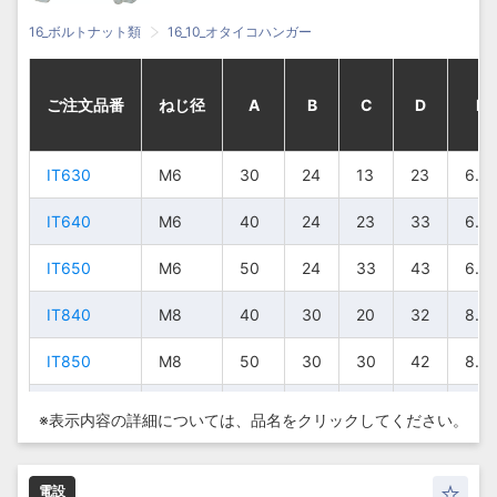
16_ボルトナット類
16_10_オタイコハンガー
ご注文品番
ご注文品番
ご注文品番
ご注文品番
ねじ径
ねじ径
ねじ径
ねじ径
A
A
A
A
B
B
B
B
C
C
C
C
D
D
D
D
E
E
E
E
IT630
IT630
IT630
IT630
M6
M6
M6
M6
30
30
30
30
24
24
24
24
13
13
13
13
23
23
23
23
6.5
6.5
6.5
6.5
IT640
IT640
IT640
IT640
M6
M6
M6
M6
40
40
40
40
24
24
24
24
23
23
23
23
33
33
33
33
6.5
6.5
6.5
6.5
IT650
IT650
IT650
IT650
M6
M6
M6
M6
50
50
50
50
24
24
24
24
33
33
33
33
43
43
43
43
6.5
6.5
6.5
6.5
IT840
IT840
IT840
IT840
M8
M8
M8
M8
40
40
40
40
30
30
30
30
20
20
20
20
32
32
32
32
8.5
8.5
8.5
8.5
IT850
IT850
IT850
IT850
M8
M8
M8
M8
50
50
50
50
30
30
30
30
30
30
30
30
42
42
42
42
8.5
8.5
8.5
8.5
IT860
IT860
IT860
IT860
M8
M8
M8
M8
60
60
60
60
30
30
30
30
40
40
40
40
52
52
52
52
8.5
8.5
8.5
8.5
※表示内容の詳細については、
品名をクリックしてください。
IT870
IT870
IT870
IT870
M8
M8
M8
M8
70
70
70
70
30
30
30
30
50
50
50
50
62
62
62
62
8.5
8.5
8.5
8.5
電設