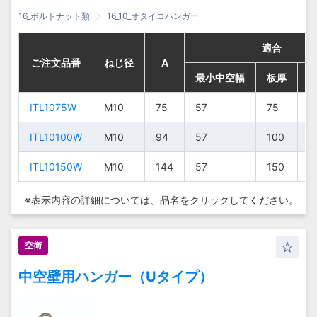
16_ボルトナット類
16_10_オタイコハンガー
適合
適合
適合
適合
ご注文品番
ご注文品番
ご注文品番
ご注文品番
ねじ径
ねじ径
ねじ径
ねじ径
A
A
A
A
最小中空幅
最小中空幅
最小中空幅
最小中空幅
板厚
板厚
板厚
板厚
ITL1075W
ITL1075W
ITL1075W
ITL1075W
M10
M10
M10
M10
75
75
75
75
57
57
57
57
75
75
75
75
1
1
1
1
ITL10100W
ITL10100W
ITL10100W
ITL10100W
M10
M10
M10
M10
94
94
94
94
57
57
57
57
100
100
100
100
1
1
1
1
ITL10150W
ITL10150W
ITL10150W
ITL10150W
M10
M10
M10
M10
144
144
144
144
57
57
57
57
150
150
150
150
1
1
1
1
※表示内容の詳細については、
品名をクリックしてください。
空衛
中空壁用ハンガー（Uタイプ）