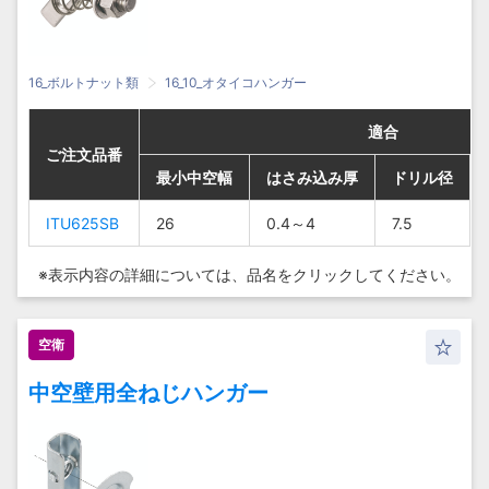
16_ボルトナット類
16_10_オタイコハンガー
適合
適合
適合
適合
ご注文品番
ご注文品番
ご注文品番
ご注文品番
最小中空幅
最小中空幅
最小中空幅
最小中空幅
はさみ込み厚
はさみ込み厚
はさみ込み厚
はさみ込み厚
ドリル径
ドリル径
ドリル径
ドリル径
ITU625SB
ITU625SB
ITU625SB
ITU625SB
26
26
26
26
0.4～4
0.4～4
0.4～4
0.4～4
7.5
7.5
7.5
7.5
※表示内容の詳細については、
品名をクリックしてください。
空衛
中空壁用全ねじハンガー