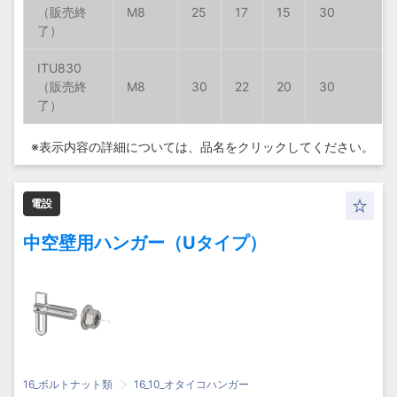
M8
M8
M8
M8
25
25
25
25
17
17
17
17
15
15
15
15
30
30
30
30
ITU830
ITU830
ITU830
ITU830
M8
M8
M8
M8
30
30
30
30
22
22
22
22
20
20
20
20
30
30
30
30
※表示内容の詳細については、
品名をクリックしてください。
電設
中空壁用ハンガー（Uタイプ）
16_ボルトナット類
16_10_オタイコハンガー