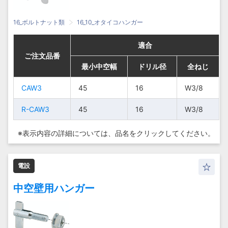
16_ボルトナット類
16_10_オタイコハンガー
適合
適合
適合
適合
ご注文品番
ご注文品番
ご注文品番
ご注文品番
最小中空幅
最小中空幅
最小中空幅
最小中空幅
ドリル径
ドリル径
ドリル径
ドリル径
全ねじ
全ねじ
全ねじ
全ねじ
CAW3
CAW3
CAW3
CAW3
45
45
45
45
16
16
16
16
W3/8
W3/8
W3/8
W3/8
R-CAW3
R-CAW3
R-CAW3
R-CAW3
45
45
45
45
16
16
16
16
W3/8
W3/8
W3/8
W3/8
※表示内容の詳細については、
品名をクリックしてください。
電設
中空壁用ハンガー