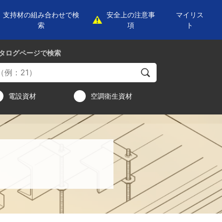
支持材の組み合わせで検
安全上の注意事
マイリス
索
項
ト
タログページ
で検索
電設資材
空調衛生資材