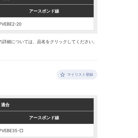
アースボンド線
アースボンド線
PVEBE2-20
PVEBE2-20
の詳細については、
品名をクリックしてください。
マイリスト登録
適合
適合
アースボンド線
アースボンド線
PVEBE35-□
PVEBE35-□