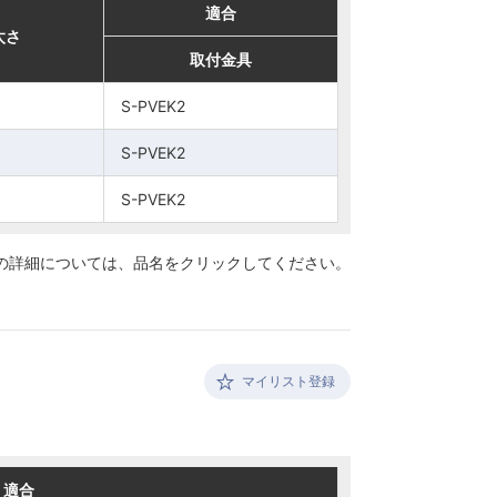
適合
適合
太さ
太さ
取付金具
取付金具
S-PVEK2
S-PVEK2
S-PVEK2
S-PVEK2
S-PVEK2
S-PVEK2
の詳細については、
品名をクリックしてください。
マイリスト登録
適合
適合