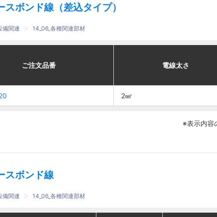
ースボンド線（差込タイプ）
設備関連
14_06_各種関連部材
適合
適合
番
番
電線太さ
電線太さ
ご注文品番
ご注文品番
電線太さ
電線太さ
取付金具
取付金具
20
20
S-
S-
2㎟
2㎟
2㎟
2㎟
PVEK1
PVEK1
※表示内容
ースボンド線
設備関連
14_06_各種関連部材