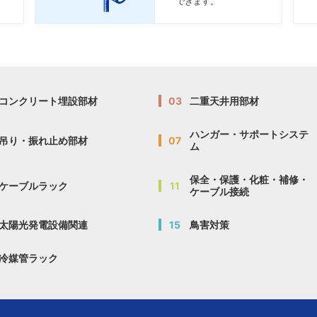
できます。
コンクリート埋設部材
03
二重天井用部材
ハンガー・サポートシステ
吊り・振れ止め部材
07
ム
保全・保護・化粧・補修・
ケーブルラック
11
ケーブル接続
太陽光発電設備関連
15
鳥害対策
冷媒管ラック