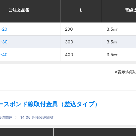
適合
適合
番
番
ご注文品番
ご注文品番
L
L
電線太さ
電線太さ
L
L
電線
電線
取付金具
取付金具
-
-20
-
-20
S-
S-
200
200
3.5㎟
3.5㎟
200
200
3.5㎟
3.5㎟
PVEK2
PVEK2
-30
-30
300
300
3.5㎟
3.5㎟
-
-
S-
S-
300
300
3.5㎟
3.5㎟
-40
-40
PVEK2
PVEK2
400
400
3.5㎟
3.5㎟
-
-
S-
S-
400
400
3.5㎟
3.5㎟
※表示内容
PVEK2
PVEK2
ースボンド線取付金具（差込タイプ）
設備関連
14_06_各種関連部材
適合
適合