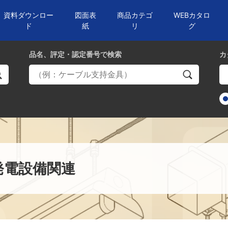
資料ダウンロー
図面表
商品カテゴ
WEBカタロ
ド
紙
リ
グ
品名、評定・認定番号
で検索
カ
発電設備関連