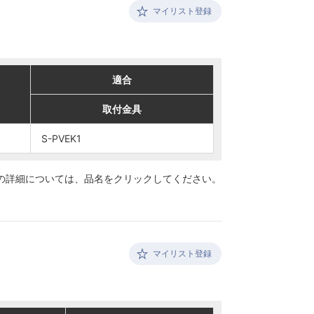
マイリスト登録
適合
適合
取付金具
取付金具
S-PVEK1
S-PVEK1
の詳細については、
品名をクリックしてください。
マイリスト登録