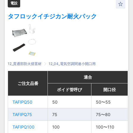
160
160
電設
タフロックイチジカン耐火パック
12_貫通部防火措置材
12_04_電気空調関連小開口用
適合
適合
適合
適合
ご注文品番
ご注文品番
ご注文品番
ご注文品番
ボイド管呼び
ボイド管呼び
ボイド管呼び
ボイド管呼び
開口径
開口径
開口径
開口径
TAFIPQ50
TAFIPQ50
50
50
50〜
50〜
50〜55
50〜55
TAFIPQ50
TAFIPQ50
50
50
55
55
TAFIPQ75
TAFIPQ75
75
75
75〜80
75〜80
75〜
75〜
TAFIPQ75
TAFIPQ75
75
75
TAFIPQ100
TAFIPQ100
100
100
80
80
100〜110
100〜110