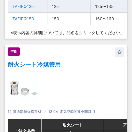
TAFIPQ125
TAFIPQ125
125
125
100〜
100〜
125〜135
125〜135
TAFIPQ100
TAFIPQ100
100
100
110
110
TAFIPQ150
TAFIPQ150
150
150
150〜160
150〜160
125〜
125〜
TAFIPQ125
TAFIPQ125
125
125
135
135
※表示内容の詳細については、
品名をクリックしてください。
150〜
150〜
TAFIPQ150
TAFIPQ150
150
150
160
160
空衛
耐火シート冷媒管用
12_貫通部防火措置材
12_04_電気空調関連小開口用
耐火シート
耐火シート
耐火シート
耐火シート
アル
アル
アル
アル
ご注文品番
ご注文品番
ご注文品番
ご注文品番