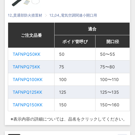
12_貫通部防火措置材
12_04_電気空調関連小開口用
適合
適合
適合
適合
ご注文品番
ご注文品番
ご注文品番
ご注文品番
ボイド管呼び
ボイド管呼び
ボイド管呼び
ボイド管呼び
開口径
開口径
開口径
開口径
TAFNPQ50KK
TAFNPQ50KK
50
50
50〜
50〜
50〜55
50〜55
TAFNPQ50KK
TAFNPQ50KK
50
50
55
55
TAFNPQ75KK
TAFNPQ75KK
75
75
75〜80
75〜80
75〜
75〜
TAFNPQ75KK
TAFNPQ75KK
75
75
TAFNPQ100KK
TAFNPQ100KK
100
100
80
80
100〜110
100〜110
TAFNPQ125KK
TAFNPQ125KK
125
125
100〜
100〜
125〜135
125〜135
TAFNPQ100KK
TAFNPQ100KK
100
100
110
110
TAFNPQ150KK
TAFNPQ150KK
150
150
150〜160
150〜160
125〜
125〜
TAFNPQ125KK
TAFNPQ125KK
125
125
135
135
※表示内容の詳細については、
品名をクリックしてください。
150〜
150〜
TAFNPQ150KK
TAFNPQ150KK
150
150