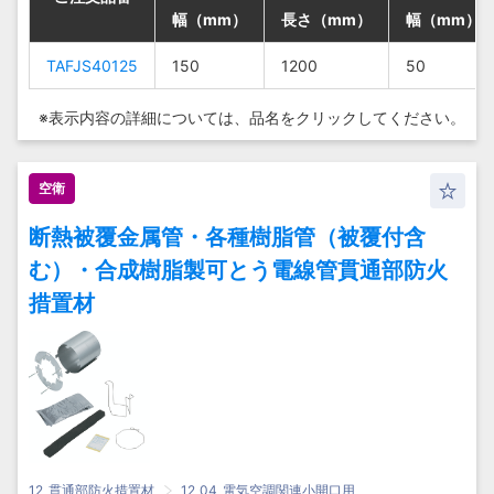
幅（mm）
幅（mm）
幅（mm）
幅（mm）
長さ（mm）
長さ（mm）
長さ（mm）
長さ（mm）
幅（mm）
幅（mm）
幅（mm）
幅（mm）
TAFJS40125
TAFJS40125
TAFJS40125
TAFJS40125
150
150
150
150
1200
1200
1200
1200
50
50
50
50
※表示内容の詳細については、
品名をクリックしてください。
空衛
断熱被覆金属管・各種樹脂管（被覆付含
む）・合成樹脂製可とう電線管貫通部防火
措置材
12_貫通部防火措置材
12_04_電気空調関連小開口用