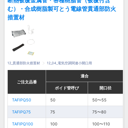
断熱被覆金属管・各種樹脂管（被覆付含
む）・合成樹脂製可とう電線管貫通部防火
措置材
12_貫通部防火措置材
12_04_電気空調関連小開口用
適合
適合
適合
適合
ご注文品番
ご注文品番
ご注文品番
ご注文品番
ボイド管呼び
ボイド管呼び
ボイド管呼び
ボイド管呼び
開口径
開口径
開口径
開口径
TAFIPQ50
TAFIPQ50
50
50
50〜
50〜
50〜55
50〜55
TAFIPQ50
TAFIPQ50
50
50
55
55
TAFIPQ75
TAFIPQ75
75
75
75〜80
75〜80
75〜
75〜
TAFIPQ75
TAFIPQ75
75
75
TAFIPQ100
TAFIPQ100
100
100
80
80
100〜110
100〜110