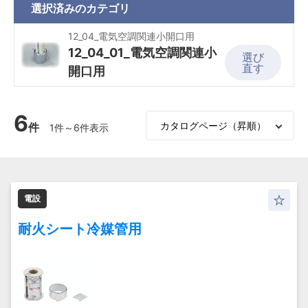
選択済みの
カテゴリ
12_04_電気空調関連小開口用
12_04_01_電気空調関連小
選び
直す
開口用
6
件
1件～6件表示
電設
耐火シート冷媒管用