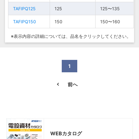
TAFIPQ125
TAFIPQ125
125
125
100〜
100〜
125〜135
125〜135
TAFIPQ100
TAFIPQ100
100
100
110
110
TAFIPQ150
TAFIPQ150
150
150
150〜160
150〜160
125〜
125〜
TAFIPQ125
TAFIPQ125
125
125
135
135
※表示内容の詳細については、
品名をクリックしてください。
150〜
150〜
TAFIPQ150
TAFIPQ150
150
150
160
160
1
前へ
WEBカタログ