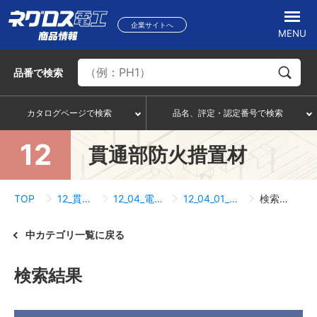
企業サイトへ
MENU
品番
で検索
カタログページで検索
品名、評定・認定番号で検索
12
貫通部防火措置材
TOP
12_貫通部防火措置材
12_04_電気空調関連小開口用
12_04_01_電気空調関連小開口用
検索結果一覧
中カテゴリ一覧に戻る
検索結果