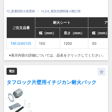
12_貫通部防火措置材
12_04_電気空調関連小開口用
耐火シート
耐火シート
耐火シート
耐火シート
アル
アル
アル
アル
ご注文品番
ご注文品番
ご注文品番
ご注文品番
幅（mm）
幅（mm）
幅（mm）
幅（mm）
長さ（mm）
長さ（mm）
長さ（mm）
長さ（mm）
幅（mm）
幅（mm）
幅（mm）
幅（mm）
TAFJS40125
TAFJS40125
TAFJS40125
TAFJS40125
150
150
150
150
1200
1200
1200
1200
50
50
50
50
※表示内容の詳細については、
品名をクリックしてください。
電設
タフロック片壁用イチジカン耐火パック