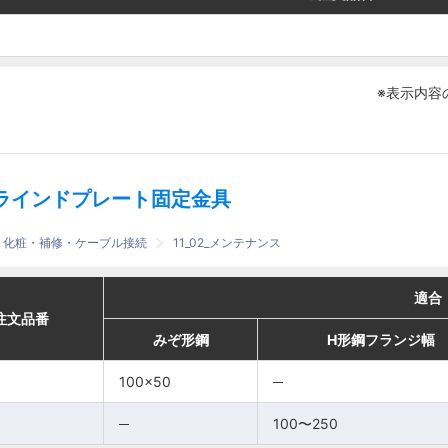
※表示内容
ラインドプレート固定金具
護・化粧・補修・ケーブル接続
11_02_メンテナンス
適合
適合
適合
適合
番
番
注文品番
注文品番
みぞ形鋼
みぞ形鋼
H形鋼フランジ幅
H形鋼フランジ幅
みぞ形鋼
みぞ形鋼
H形鋼フランジ厚
H形鋼フランジ厚
H形鋼フランジ幅
H形鋼フランジ幅
100×50
100×50
100×50
100×50
─
─
─
─
─
─
─
─
─
─
100〜250
100〜250
8〜14
8〜14
100〜250
100〜250