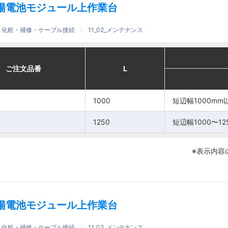
陽電池モジュール上作業台
護・化粧・補修・ケーブル接続
11_02_メンテナンス
適合
適合
番
番
ご注文品番
ご注文品番
L
L
L
L
モジュール
モジュール
0
0
短辺幅
短辺幅
1000
1000
短辺幅1000mm
短辺幅1000mm
0
0
1000
1000
1000mm
1000mm
以下
以下
1250
1250
短辺幅1000〜12
短辺幅1000〜12
短辺幅
短辺幅
※表示内容
1250
1250
1000〜
1000〜
1250mm
1250mm
陽電池モジュール上作業台
護・化粧・補修・ケーブル接続
11_02_メンテナンス