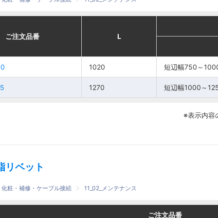
適合
適合
番
番
ご注文品番
ご注文品番
L
L
L
L
モジュール
モジュール
00
00
短辺幅750
短辺幅750
1020
1020
短辺幅750～100
短辺幅750～100
00
00
1020
1020
～
～
25
25
1000mm
1000mm
1270
1270
短辺幅1000～12
短辺幅1000～12
短辺幅
短辺幅
※表示内容
25
25
1270
1270
1000～
1000～
1250mm
1250mm
脂リベット
護・化粧・補修・ケーブル接続
11_02_メンテナンス
番
番
ご注文品番
ご注文品番