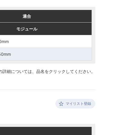
適合
適合
モジュール
モジュール
0mm
0mm
50mm
50mm
の詳細については、
品名をクリックしてください。
マイリスト登録