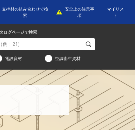
支持材の組み合わせで検
安全上の注意事
マイリス
索
項
ト
タログページ
で検索
電設資材
空調衛生資材