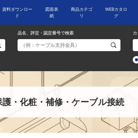
資料ダウンロー
図面表
商品カテゴ
WEBカタロ
ド
紙
リ
グ
品名、評定・認定番号
で検索
カ
保護・化粧・補修・ケーブル接続