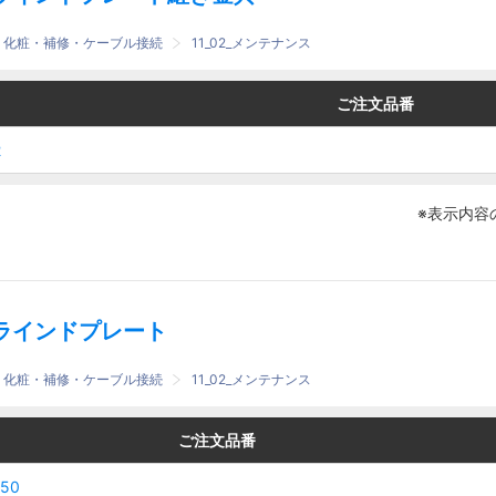
護・化粧・補修・ケーブル接続
11_02_メンテナンス
番
番
ご注文品番
ご注文品番
2
2
2
2
※表示内容
ラインドプレート
護・化粧・補修・ケーブル接続
11_02_メンテナンス
番
番
A
A
ご注文品番
ご注文品番
150
150