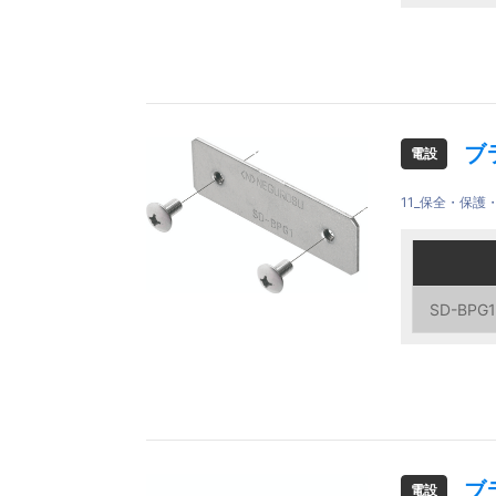
ブ
電設
11_保全・保
ご注文品
ご注文品
SD-BPG1
SD-BPG1
SD-BPG1
SD-BPG1
ブ
電設