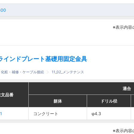
150
150
300
300
300
300
※表示内容
ラインドプレート基礎用固定金具
護・化粧・補修・ケーブル接続
11_02_メンテナンス
適合
適合
適合
適合
番
番
注文品番
注文品番
躯体
躯体
ドリル径
ドリル径
躯体
躯体
コンクリート部穿孔深さ
コンクリート部穿孔深さ
ドリル径
ドリル径
1
1
コン
コン
コンクリート
コンクリート
φ4.3
φ4.3
1
1
クリ
クリ
φ4.3
φ4.3
45mm以上
45mm以上
ート
ート
※表示内容