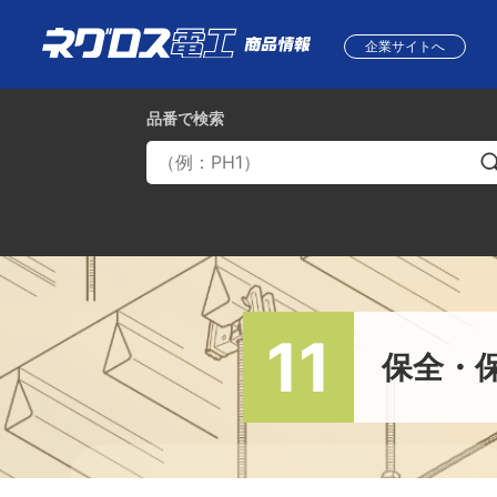
企業サイトへ
品番
で検索
11
保全・