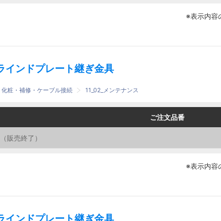
※表示内容
ラインドプレート継ぎ金具
護・化粧・補修・ケーブル接続
11_02_メンテナンス
番
番
ご注文品番
ご注文品番
※表示内容
ラインドプレート継ぎ金具