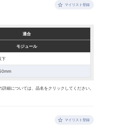
マイリスト登録
適合
適合
モジュール
モジュール
以下
以下
50mm
50mm
の詳細については、
品名をクリックしてください。
マイリスト登録