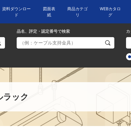
資料ダウンロー
図面表
商品カテゴ
WEBカタロ
ド
紙
リ
グ
品名、評定・認定番号
で検索
カ
ルラック