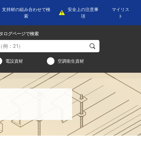
支持材の組み合わせで検
安全上の注意事
マイリス
索
項
ト
タログページ
で検索
電設資材
空調衛生資材