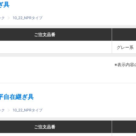
ぎ具
ック
10_22_NPRタイプ
番
番
色
色
ご注文品番
ご注文品番
グ
グ
グレー系
グレー系
レ
レ
ー
ー
※表示内容
系
系
平自在継ぎ具
ック
10_22_NPRタイプ
番
番
色
色
ご注文品番
ご注文品番