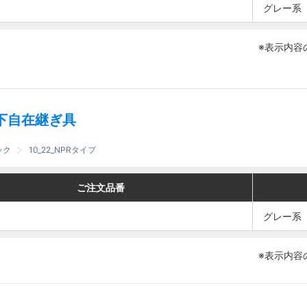
グ
グ
グレー系
グレー系
レ
レ
ー
ー
※表示内容
系
系
下自在継ぎ具
ック
10_22_NPRタイプ
番
番
色
色
ご注文品番
ご注文品番
グ
グ
グレー系
グレー系
レ
レ
ー
ー
※表示内容
系
系