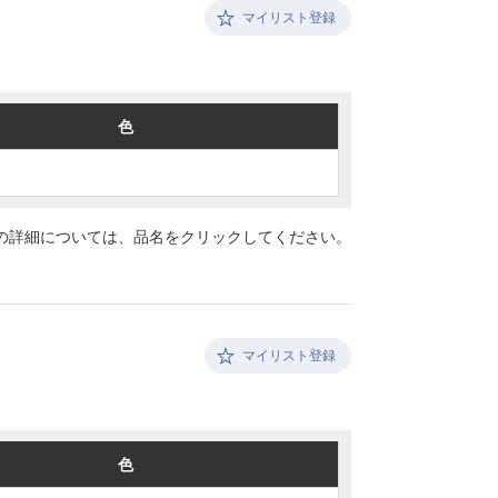
マイリスト登録
色
色
の詳細については、
品名をクリックしてください。
マイリスト登録
色
色