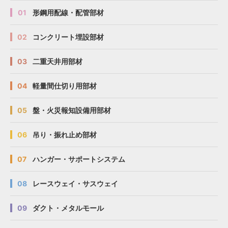
01
形鋼用配線・配管部材
02
コンクリート埋設部材
03
二重天井用部材
04
軽量間仕切り用部材
05
盤・火災報知設備用部材
06
吊り・振れ止め部材
07
ハンガー・サポートシステム
08
レースウェイ・サスウェイ
09
ダクト・メタルモール