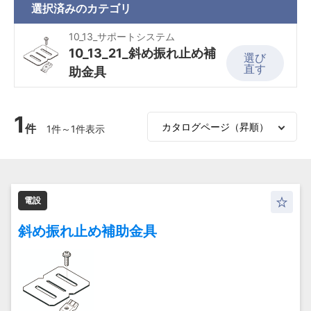
選択済みの
カテゴリ
10_13_サポートシステム
10_13_21_斜め振れ止め補
選び
直す
助金具
1
件
1件～1件表示
電設
斜め振れ止め補助金具