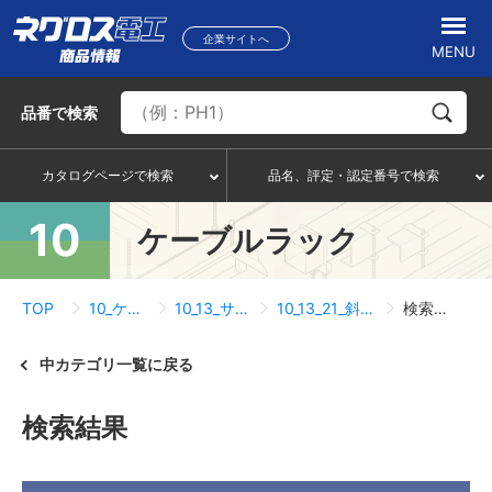
企業サイトへ
MENU
品番
で検索
カタログページで検索
品名、評定・認定番号で検索
10
ケーブルラック
TOP
10_ケーブルラック
10_13_サポートシステム
10_13_21_斜め振れ止め補助金具
検索結果一覧
中カテゴリ一覧に戻る
検索結果