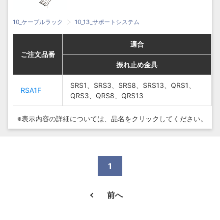
10_ケーブルラック
10_13_サポートシステム
適合
適合
適合
適合
ご注文品番
ご注文品番
ご注文品番
ご注文品番
振れ止め金具
振れ止め金具
振れ止め金具
振れ止め金具
SRS1、
SRS1、SRS3、SRS8、SRS13、QRS1、
SRS1、
SRS1、SRS3、SRS8、SRS13、QRS1、
RSA1F
RSA1F
SRS3、
QRS3、QRS8、QRS13
SRS3、
QRS3、QRS8、QRS13
SRS8、
SRS8、
SRS13、
SRS13、
※表示内容の詳細については、
品名をクリックしてください。
RSA1F
RSA1F
QRS1、
QRS1、
QRS3、
QRS3、
QRS8、
QRS8、
QRS13
QRS13
1
前へ