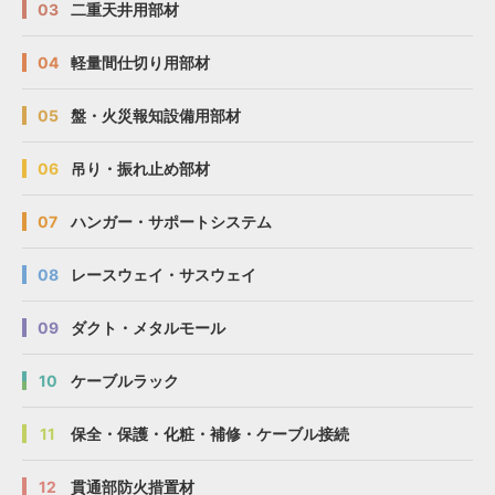
03
二重天井用部材
04
軽量間仕切り用部材
05
盤・火災報知設備用部材
06
吊り・振れ止め部材
07
ハンガー・サポートシステム
08
レースウェイ・サスウェイ
09
ダクト・メタルモール
10
ケーブルラック
11
保全・保護・化粧・補修・ケーブル接続
12
貫通部防火措置材