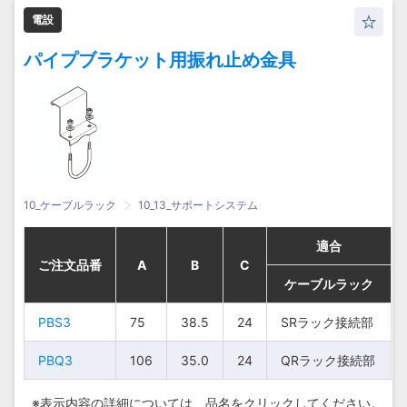
電設
パイプブラケット用振れ止め金具
10_ケーブルラック
10_13_サポートシステム
適合
適合
適合
適合
ご注文品番
ご注文品番
ご注文品番
ご注文品番
A
A
A
A
B
B
B
B
C
C
C
C
ケーブルラック
ケーブルラック
ケーブルラック
ケーブルラック
PBS3
PBS3
75
75
38.5
38.5
24
24
SRラック接続
SRラック接続部
SRラック接続
SRラック接続部
PBS3
PBS3
75
75
38.5
38.5
24
24
部
部
PBQ3
PBQ3
106
106
35.0
35.0
24
24
QRラック接続部
QRラック接続部
QRラック接続
QRラック接続
PBQ3
PBQ3
106
106
35.0
35.0
24
24
部
部
※表示内容の詳細については、
品名をクリックしてください。