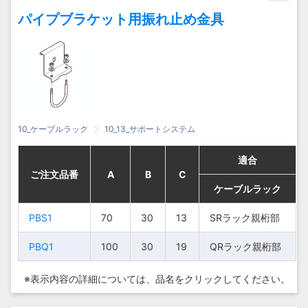
パイプブラケット用振れ止め金具
10_ケーブルラック
10_13_サポートシステム
適合
適合
適合
適合
ご注文品番
ご注文品番
ご注文品番
ご注文品番
A
A
A
A
B
B
B
B
C
C
C
C
ケーブルラック
ケーブルラック
ケーブルラック
ケーブルラック
PBS1
PBS1
70
70
30
30
13
13
SRラック親桁
SRラック親桁
SRラック親桁部
SRラック親桁部
PBS1
PBS1
70
70
30
30
13
13
部
部
PBQ1
PBQ1
100
100
30
30
19
19
QRラック親桁部
QRラック親桁部
QRラック親桁
QRラック親桁
PBQ1
PBQ1
100
100
30
30
19
19
部
部
※表示内容の詳細については、
品名をクリックしてください。