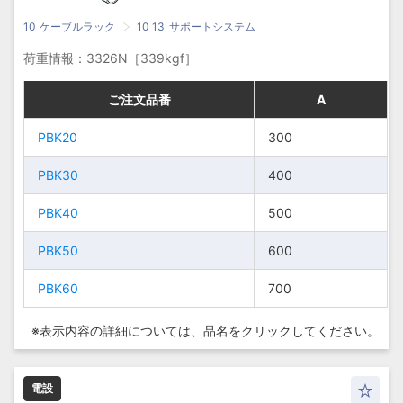
10_ケーブルラック
10_13_サポートシステム
荷重情報：3326N［339kgf］
ご注文品番
ご注文品番
ご注文品番
ご注文品番
A
A
A
A
PBK20
PBK20
PBK20
PBK20
300
300
300
300
PBK30
PBK30
PBK30
PBK30
400
400
400
400
PBK40
PBK40
PBK40
PBK40
500
500
500
500
PBK50
PBK50
PBK50
PBK50
600
600
600
600
PBK60
PBK60
PBK60
PBK60
700
700
700
700
※表示内容の詳細については、
品名をクリックしてください。
電設