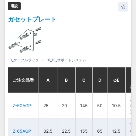
50AGH30
50AGH30
50AGH30
50AGH30
電設
Z-
Z-
Z-
Z-
50
50
50
50
25
25
25
25
11
11
11
11
473
473
473
473
363
363
363
363
Z-5
Z-5
Z-5
Z-5
ガセットプレート
50AGH35
50AGH35
50AGH35
50AGH35
Z-
Z-
Z-
Z-
50
50
50
50
25
25
25
25
11
11
11
11
523
523
523
523
413
413
413
413
Z-5
Z-5
Z-5
Z-5
50AGH40
50AGH40
50AGH40
50AGH40
Z-
Z-
Z-
Z-
Z-
Z-
Z-
Z-
75
75
75
75
37.5
37.5
37.5
37.5
13
13
13
13
248
248
248
248
138
138
138
138
65
65
65
65
10_ケーブルラック
10_13_サポートシステム
75AGH10
75AGH10
75AGH10
75AGH10
Z-7
Z-7
Z-7
Z-7
Z-
Z-
Z-
Z-
ご注文品番
ご注文品番
ご注文品番
ご注文品番
A
A
A
A
B
B
B
B
C
C
C
C
D
D
D
D
φE
φE
φE
φE
Z-
Z-
Z-
Z-
75
75
75
75
37.5
37.5
37.5
37.5
13
13
13
13
298
298
298
298
188
188
188
188
65
65
65
65
組
組
組
組
75AGH15
75AGH15
75AGH15
75AGH15
Z-7
Z-7
Z-7
Z-7
Z-
Z-
Z-
Z-
Z-
Z-
Z-
Z-
Z-50AGP
Z-50AGP
Z-50AGP
Z-50AGP
25
25
25
25
20
20
20
20
145
145
145
145
50
50
50
50
10.5
10.5
10.5
10.5
5
5
5
5
Z-
Z-
Z-
Z-
75
75
75
75
37.5
37.5
37.5
37.5
13
13
13
13
323
323
323
323
213
213
213
213
65
65
65
65
Z-
Z-
Z-
Z-
75AGH20
75AGH20
75AGH20
75AGH20
Z-7
Z-7
Z-7
Z-7
Z-
Z-
Z-
Z-
Z-
Z-
Z-
Z-
Z-65AGP
Z-65AGP
Z-65AGP
Z-65AGP
32.5
32.5
32.5
32.5
22.5
22.5
22.5
22.5
155
155
155
155
65
65
65
65
12.5
12.5
12.5
12.5
6
6
6
6
Z-
Z-
Z-
Z-