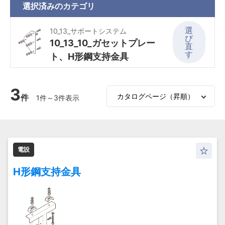
選択済みの
カテゴリ
選
10_13_サポートシステム
び
10_13_10_ガセットプレー
直
す
ト、H形鋼支持金具
3
件
1件～3件表示
電設
H形鋼支持金具