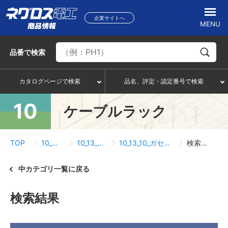
企業サイトへ
MENU
品番
で検索
カタログページで検索
品名、評定・認定番号で検索
10
ケーブルラック
TOP
10_ケーブルラック
10_13_サポートシステム
10_13_10_ガセットプレート、H形鋼支持金具
検索結果一覧
中カテゴリ一覧に戻る
検索結果