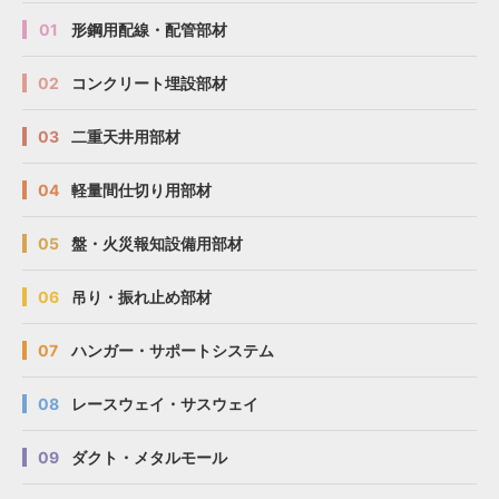
01
形鋼用配線・配管部材
02
コンクリート埋設部材
03
二重天井用部材
04
軽量間仕切り用部材
05
盤・火災報知設備用部材
06
吊り・振れ止め部材
07
ハンガー・サポートシステム
08
レースウェイ・サスウェイ
09
ダクト・メタルモール