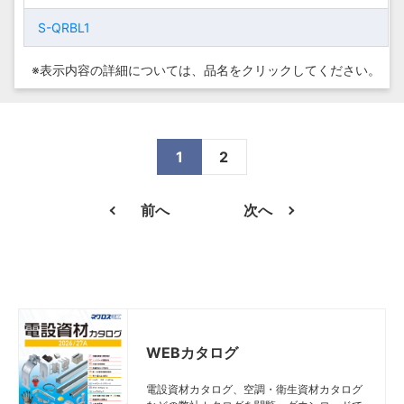
S-QRBL1
S-QRBL1
S-QRBL1
S-QRBL1
※表示内容の詳細については、
品名をクリックしてください。
1
2
前へ
次へ
WEBカタログ
電設資材カタログ、空調・衛生資材カタログ