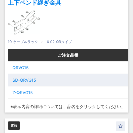
上下ベンド継ぎ金具
10_ケーブルラック
10_02_QRタイプ
ご注文品番
ご注文品番
ご注文品番
ご注文品番
QRVG15
QRVG15
QRVG15
QRVG15
SD-
SD-QRVG15
SD-
SD-QRVG15
QRVG15
QRVG15
Z-QRVG15
Z-QRVG15
Z-QRVG15
Z-QRVG15
※表示内容の詳細については、
品名をクリックしてください。
電設