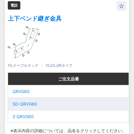
電設
上下ベンド継ぎ金具
10_ケーブルラック
10_02_QRタイプ
ご注文品番
ご注文品番
ご注文品番
ご注文品番
QRVG60
QRVG60
QRVG60
QRVG60
SD-
SD-QRVG60
SD-
SD-QRVG60
QRVG60
QRVG60
Z-QRVG60
Z-QRVG60
Z-
Z-
QRVG60
QRVG60
※表示内容の詳細については、
品名をクリックしてください。