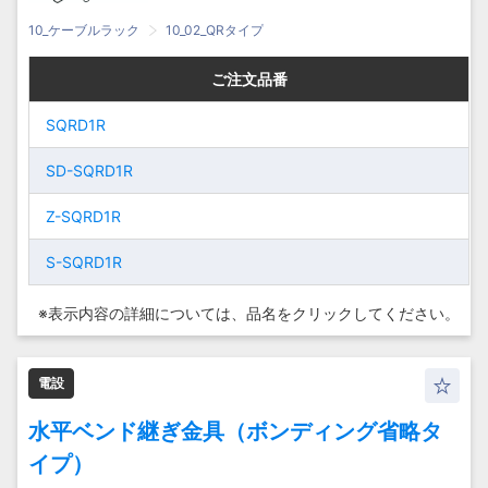
600
600
QSRR60
QSRR60
10_ケーブルラック
10_02_QRタイプ
S-QSRR70
S-QSRR70
700
700
ご注文品番
ご注文品番
ご注文品番
ご注文品番
S-
S-
800
800
SQRD1R
SQRD1R
SQRD1R
SQRD1R
QSRR80
QSRR80
SD-
SD-SQRD1R
SD-
SD-SQRD1R
SQRD1R
SQRD1R
Z-SQRD1R
Z-SQRD1R
Z-SQRD1R
Z-SQRD1R
S-SQRD1R
S-SQRD1R
S-SQRD1R
S-SQRD1R
※表示内容の詳細については、
品名をクリックしてください。
電設
水平ベンド継ぎ金具（ボンディング省略タ
イプ）