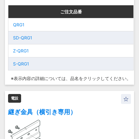
ご注文品番
ご注文品番
ご注文品番
ご注文品番
QRG1
QRG1
QRG1
QRG1
SD-QRG1
SD-QRG1
SD-QRG1
SD-QRG1
Z-QRG1
Z-QRG1
Z-QRG1
Z-QRG1
S-QRG1
S-QRG1
S-QRG1
S-QRG1
※表示内容の詳細については、
品名をクリックしてください。
電設
継ぎ金具（横引き専用）