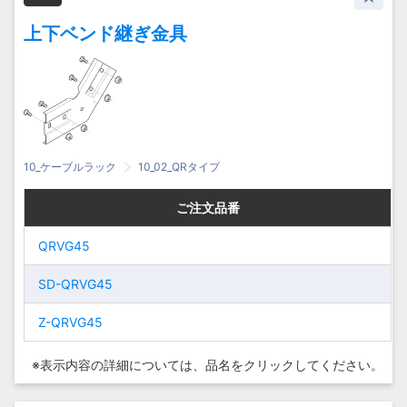
上下ベンド継ぎ金具
10_ケーブルラック
10_02_QRタイプ
ご注文品番
ご注文品番
ご注文品番
ご注文品番
QRVG45
QRVG45
QRVG45
QRVG45
SD-
SD-QRVG45
SD-
SD-QRVG45
QRVG45
QRVG45
Z-QRVG45
Z-QRVG45
Z-
Z-
QRVG45
QRVG45
※表示内容の詳細については、
品名をクリックしてください。