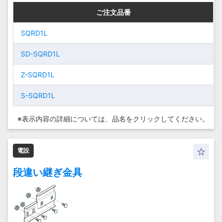
ご注文品番
ご注文品番
ご注文品番
ご注文品番
Z-QSRR60
S-QSRR20
Z-QSRR60
S-QSRR20
600
600
200
200
SQRD1L
SQRD1L
SQRD1L
SQRD1L
Z-QSRR70
S-QSRR30
Z-QSRR70
S-QSRR30
700
700
300
300
SD-
SD-SQRD1L
SD-
SD-SQRD1L
Z-QSRR80
S-QSRR40
Z-QSRR80
S-QSRR40
800
800
400
400
SQRD1L
SQRD1L
Z-SQRD1L
Z-SQRD1L
S-QSRR10
S-QSRR50
S-QSRR10
S-QSRR50
100
100
500
500
Z-SQRD1L
Z-SQRD1L
S-SQRD1L
S-SQRD1L
S-QSRR20
S-QSRR60
S-QSRR20
S-QSRR60
200
200
600
600
S-SQRD1L
S-SQRD1L
※表示内容の詳細については、
品名をクリックしてください。
S-
S-QSRR70
S-
S-QSRR70
700
700
300
300
QSRR30
QSRR30
S-QSRR80
S-QSRR80
800
800
電設
S-
S-
400
400
QSRR40
QSRR40
段違い継ぎ金具
S-
S-
500
500
QSRR50
QSRR50
S-
S-