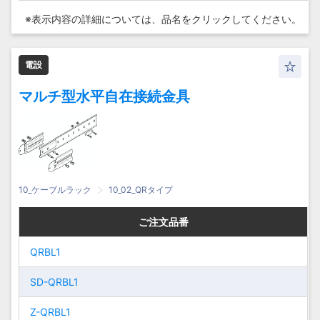
Z-
Z-
QRVG90
QRVG90
※表示内容の詳細については、
品名をクリックしてください。
電設
マルチ型水平自在接続金具
10_ケーブルラック
10_02_QRタイプ
ご注文品番
ご注文品番
ご注文品番
ご注文品番
QRBL1
QRBL1
QRBL1
QRBL1
SD-QRBL1
SD-QRBL1
SD-QRBL1
SD-QRBL1
Z-QRBL1
Z-QRBL1
Z-QRBL1
Z-QRBL1