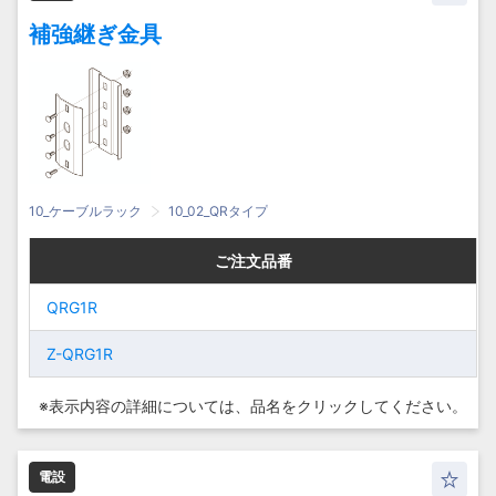
補強継ぎ金具
10_ケーブルラック
10_02_QRタイプ
ご注文品番
ご注文品番
ご注文品番
ご注文品番
QRG1R
QRG1R
QRG1R
QRG1R
Z-QRG1R
Z-QRG1R
Z-QRG1R
Z-QRG1R
※表示内容の詳細については、
品名をクリックしてください。
電設