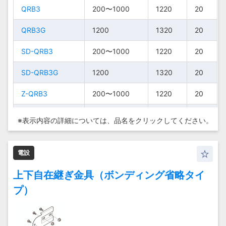
QRB3
QRB3
200〜
200〜
200〜1000
200〜1000
1220
1220
20
20
QRB3
QRB3
1220
1220
20
20
1000
1000
QRB3G
QRB3G
1200
1200
1320
1320
20
20
QRB3G
QRB3G
1200
1200
1320
1320
20
20
SD-QRB3
SD-QRB3
200〜1000
200〜1000
1220
1220
20
20
200〜
200〜
SD-QRB3
SD-QRB3
1220
1220
20
20
SD-QRB3G
SD-QRB3G
1000
1000
1200
1200
1320
1320
20
20
SD-
Z-QRB3
SD-
Z-QRB3
200〜1000
200〜1000
1220
1220
20
20
1200
1200
1320
1320
20
20
QRB3G
QRB3G
Z-QRB3G
Z-QRB3G
1200
1200
1320
1320
20
20
※表示内容の詳細については、
品名をクリックしてください。
200〜
200〜
Z-QRB3
Z-QRB3
1220
1220
20
20
S-QRB3
S-QRB3
1000
1000
200〜1000
200〜1000
1220
1220
20
20
電設
Z-QRB3G
S-QRB3-H30
Z-QRB3G
S-QRB3-H30
1200
1200
1200
1200
1320
1320
20
20
1320
1320
30
30
上下自在継ぎ金具（ボンディング省略タイ
200〜
200〜
S-QRB3
S-QRB3
1220
1220
20
20
プ）
1000
1000
S-QRB3-
S-QRB3-
1200
1200
1320
1320
30
30
H30
H30