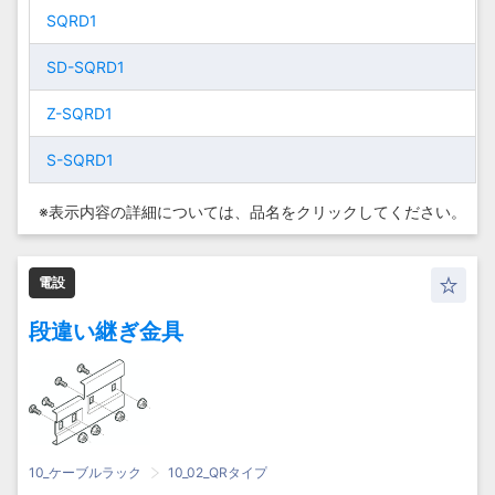
S-QRR20
S-QRR20
200
200
SQRD1
SQRD1
SQRD1
SQRD1
SD-
SD-QSRR70
SD-
SD-QSRR70
700
700
S-QRR10
S-QRR10
100
100
500
500
QSRR50
QSRR50
S-QRR25
S-QRR25
250
250
SD-
SD-SQRD1
SD-
SD-SQRD1
SD-QSRR80
SD-QSRR80
800
800
S-QRR15
S-QRR15
150
150
SQRD1
SQRD1
SD-
SD-
S-QRR30
S-QRR30
300
300
600
600
Z-SQRD1
Z-SQRD1
QSRR60
Z-QSRR10
QSRR60
Z-QSRR10
100
100
S-QRR20
S-QRR20
200
200
Z-SQRD1
Z-SQRD1
S-QRR40
S-QRR40
400
400
S-SQRD1
S-SQRD1
SD-
Z-QSRR20
SD-
Z-QSRR20
200
200
S-QRR25
S-QRR25
250
250
700
700
S-SQRD1
S-SQRD1
QSRR70
QSRR70
S-QRR50
S-QRR50
500
500
※表示内容の詳細については、
品名をクリックしてください。
Z-QSRR30
Z-QSRR30
300
300
S-QRR30
S-QRR30
300
300
SD-
SD-
800
800
QSRR80
Z-QSRR40
QSRR80
Z-QSRR40
400
400
S-QRR40
S-QRR40
400
400
電設
Z-QSRR10
Z-QSRR50
Z-QSRR10
Z-QSRR50
100
100
500
500
S-QRR50
S-QRR50
500
500
段違い継ぎ金具
Z-QSRR20
Z-QSRR60
Z-QSRR20
Z-QSRR60
200
200
600
600
Z-QSRR30
Z-QSRR70
Z-QSRR30
Z-QSRR70
300
300
700
700
Z-QSRR40
Z-QSRR80
Z-QSRR40
Z-QSRR80
400
400
800
800
10_ケーブルラック
10_02_QRタイプ
Z-QSRR50
S-QSRR10
Z-QSRR50
S-QSRR10
500
500
100
100