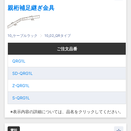
親桁補足継ぎ金具
10_ケーブルラック
10_02_QRタイプ
ご注文品番
ご注文品番
ご注文品番
ご注文品番
QRG1L
QRG1L
QRG1L
QRG1L
SD-QRG1L
SD-QRG1L
SD-QRG1L
SD-QRG1L
Z-QRG1L
Z-QRG1L
Z-QRG1L
Z-QRG1L
S-QRG1L
S-QRG1L
S-QRG1L
S-QRG1L
※表示内容の詳細については、
品名をクリックしてください。
電設