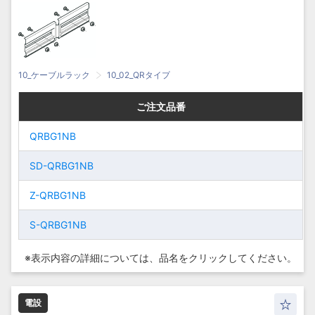
10_ケーブルラック
10_02_QRタイプ
ご注文品番
ご注文品番
ご注文品番
ご注文品番
QRBG1NB
QRBG1NB
QRBG1NB
QRBG1NB
SD-
SD-QRBG1NB
SD-
SD-QRBG1NB
QRBG1NB
QRBG1NB
Z-QRBG1NB
Z-QRBG1NB
Z-
Z-
QRBG1NB
S-QRBG1NB
QRBG1NB
S-QRBG1NB
S-
S-
※表示内容の詳細については、
品名をクリックしてください。
QRBG1NB
QRBG1NB
電設