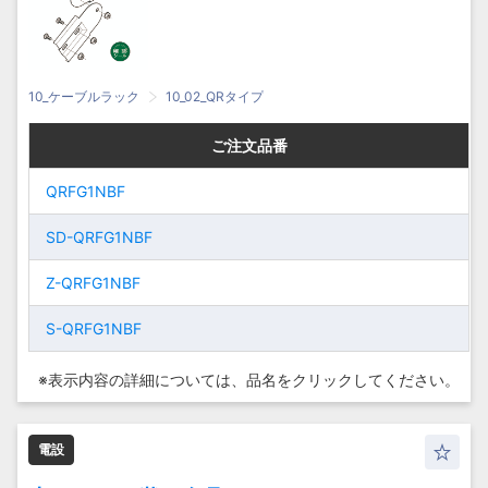
10_ケーブルラック
10_02_QRタイプ
ご注文品番
ご注文品番
ご注文品番
ご注文品番
QRFG1NBF
QRFG1NBF
QRFG1NBF
QRFG1NBF
SD-
SD-QRFG1NBF
SD-
SD-QRFG1NBF
QRFG1NBF
QRFG1NBF
Z-QRFG1NBF
Z-QRFG1NBF
Z-
Z-
QRFG1NBF
S-QRFG1NBF
QRFG1NBF
S-QRFG1NBF
S-
S-
※表示内容の詳細については、
品名をクリックしてください。
QRFG1NBF
QRFG1NBF
電設