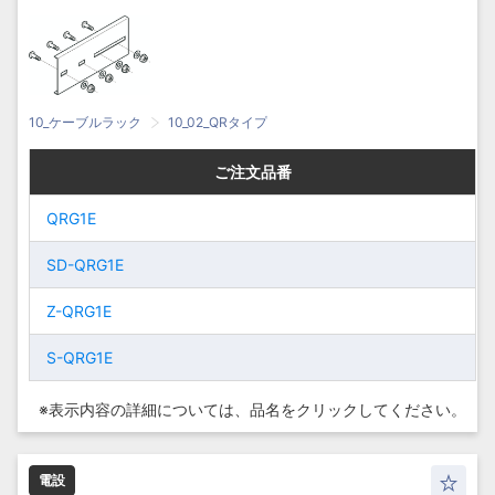
10_ケーブルラック
10_02_QRタイプ
ご注文品番
ご注文品番
ご注文品番
ご注文品番
QRG1E
QRG1E
QRG1E
QRG1E
SD-QRG1E
SD-QRG1E
SD-QRG1E
SD-QRG1E
Z-QRG1E
Z-QRG1E
Z-QRG1E
Z-QRG1E
S-QRG1E
S-QRG1E
S-QRG1E
S-QRG1E
※表示内容の詳細については、
品名をクリックしてください。
電設