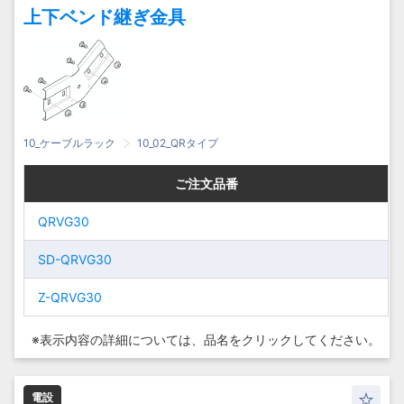
上下ベンド継ぎ金具
10_ケーブルラック
10_02_QRタイプ
ご注文品番
ご注文品番
ご注文品番
ご注文品番
QRVG30
QRVG30
QRVG30
QRVG30
SD-
SD-QRVG30
SD-
SD-QRVG30
QRVG30
QRVG30
Z-QRVG30
Z-QRVG30
Z-
Z-
QRVG30
QRVG30
※表示内容の詳細については、
品名をクリックしてください。
電設