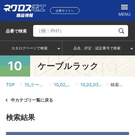
企業サイトへ
MENU
品番
で検索
カタログページで検索
品名、評定・認定番号で検索
10
ケーブルラック
TOP
10_ケーブルラック
10_02_QRタイプ
10_02_03_継ぎ金具
検索結果一覧
中カテゴリ一覧に戻る
検索結果