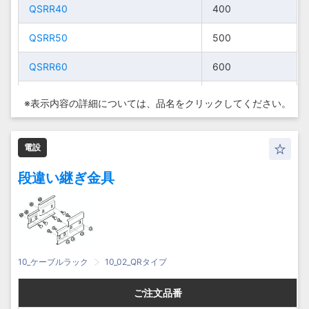
QSRR40
QSRR40
QSRR40
QSRR40
400
400
400
400
SD-
Z-QRR10
SD-
Z-QRR10
100
100
500
500
QSRR50
QSRR50
QSRR50
QSRR50
500
500
500
500
QRR50
QRR50
Z-QRR15
Z-QRR15
150
150
QSRR60
QSRR60
QSRR60
QSRR60
600
600
600
600
Z-QRR5
Z-QRR5
50
50
Z-QRR20
Z-QRR20
200
200
QSRR70
QSRR70
QSRR70
QSRR70
700
700
700
700
Z-QRR10
Z-QRR10
100
100
※表示内容の詳細については、
品名をクリックしてください。
Z-QRR25
Z-QRR25
250
250
QSRR80
QSRR80
QSRR80
QSRR80
800
800
800
800
Z-QRR15
Z-QRR15
150
150
Z-QRR30
Z-QRR30
300
300
電設
SD-
SD-QSRR10
SD-
SD-QSRR10
100
100
Z-QRR20
Z-QRR20
200
200
100
100
QSRR10
QSRR10
Z-QRR40
Z-QRR40
400
400
段違い継ぎ金具
SD-QSRR20
SD-QSRR20
200
200
Z-QRR25
Z-QRR25
250
250
SD-
SD-
Z-QRR50
Z-QRR50
500
500
200
200
QSRR20
SD-QSRR30
QSRR20
SD-QSRR30
300
300
Z-QRR30
Z-QRR30
300
300
S-QRR5
S-QRR5
50
50
SD-
SD-QSRR40
SD-
SD-QSRR40
400
400
Z-QRR40
Z-QRR40
400
400
300
300
QSRR30
QSRR30
S-QRR10
S-QRR10
100
100
10_ケーブルラック
10_02_QRタイプ
SD-QSRR50
SD-QSRR50
500
500
Z-QRR50
Z-QRR50
500
500
SD-
SD-
S-QRR15
S-QRR15
150
150
400
400
ご注文品番
ご注文品番
ご注文品番
ご注文品番
QSRR40
SD-QSRR60
QSRR40
SD-QSRR60
600
600
S-QRR5
S-QRR5
50
50