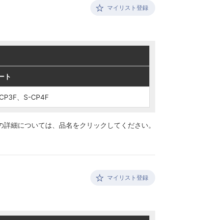
マイリスト登録
ート
ート
CP3F、S-CP4F
CP3F、S-CP4F
の詳細については、
品名をクリックしてください。
マイリスト登録