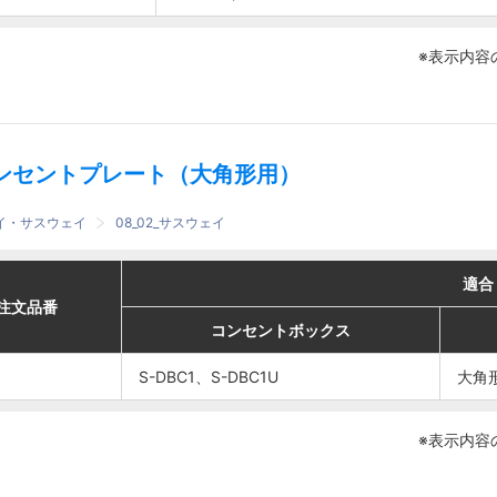
※表示内容
ンセントプレート（大角形用）
ェイ・サスウェイ
08_02_サスウェイ
適合
適合
適合
適合
番
番
注文品番
注文品番
コンセントボックス
コンセントボックス
コンセントボックス
コンセントボックス
埋込コンセント
埋込コンセント
S-DBC1、S-DBC1U
S-DBC1、S-DBC1U
大角形1個用2P
大角形1個用2P
大角形
大角形
S-DBC1、S-DBC1U
S-DBC1、S-DBC1U
15A・20A
15A・20A
※表示内容