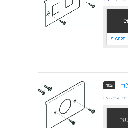
ご注文品
ご注文品
ご
ご
S-CP2F
S-CP2F
S-CP2F
S-CP2F
コ
電設
08_レースウ
ご注文品
ご注文品
ご注
ご注