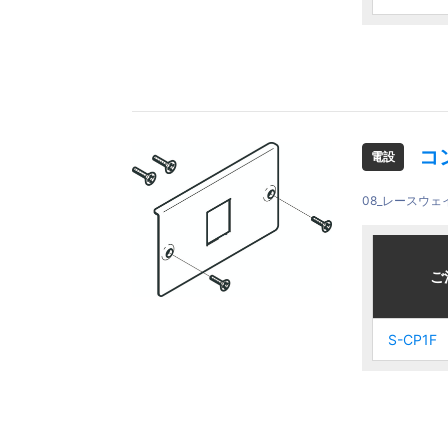
コ
電設
08_レースウ
ご注文品
ご注文品
ご
ご
S-CP1F
S-CP1F
S-CP1F
S-CP1F