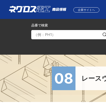
企業サイトへ
品番
で検索
08
レース