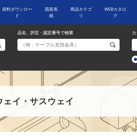
資料ダウンロー
図面表
商品カテゴ
WEBカタロ
ド
紙
リ
グ
品名、評定・認定番号
で検索
カ
ウェイ・サスウェイ