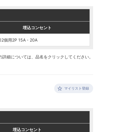
埋込コンセント
埋込コンセント
2個用2P 15A・20A
2個用2P 15A・20A
の詳細については、
品名をクリックしてください。
マイリスト登録
埋込コンセント
埋込コンセント