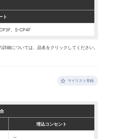
ート
ート
CP3F、S-CP4F
CP3F、S-CP4F
の詳細については、
品名をクリックしてください。
マイリスト登録
合
合
埋込コンセント
埋込コンセント
─
─