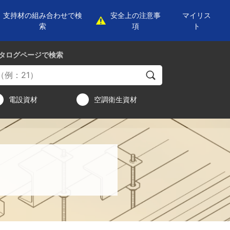
支持材の組み合わせで検
安全上の注意事
マイリス
索
項
ト
タログページ
で検索
電設資材
空調衛生資材