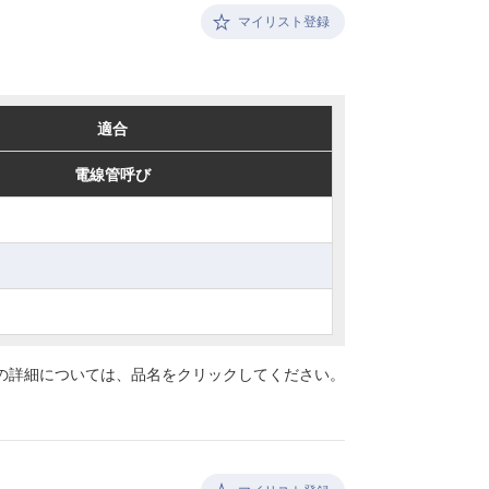
マイリスト登録
適合
適合
電線管呼び
電線管呼び
の詳細については、
品名をクリックしてください。