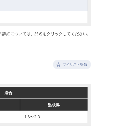
の詳細については、
品名をクリックしてください。
マイリスト登録
適合
適合
盤板厚
盤板厚
1.6〜2.3
1.6〜2.3