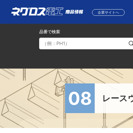
企業サイトへ
品番
で検索
08
レース