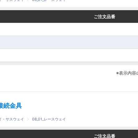
番
番
ご注文品番
ご注文品番
※表示内容
接続金具
ェイ・サスウェイ
08_01_レースウェイ
番
番
ご注文品番
ご注文品番