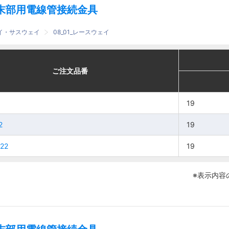
末部用電線管接続金具
ェイ・サスウェイ
08_01_レースウェイ
適合
適合
番
番
ご注文品番
ご注文品番
電線管呼び
電線管呼び
19
19
19
19
2
2
2
2
19
19
19
19
22
22
19
19
19
19
※表示内容