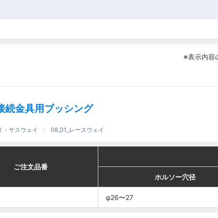
※表示内容
接続金具用ブッシング
ェイ・サスウェイ
08_01_レースウェイ
適合
適合
番
番
ご注文品番
ご注文品番
ホルソー穴径
ホルソー穴径
盤板厚
盤板厚
ホルソー穴径
ホルソー穴径
1.6〜
1.6〜
φ26〜27
φ26〜27
φ26〜27
φ26〜27
2.3
2.3