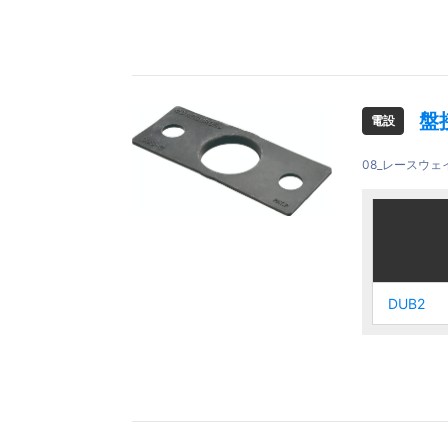
盤
電設
08_レースウ
ご注文品
ご注文品
DUB2
DUB2
DUB2
DUB2