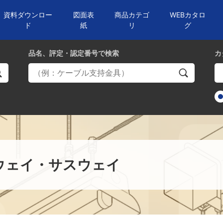
資料ダウンロー
図面表
商品カテゴ
WEBカタロ
ド
紙
リ
グ
品名、評定・認定番号
で検索
カ
ウェイ・サスウェイ