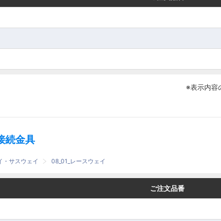
※表示内容
接続金具
ェイ・サスウェイ
08_01_レースウェイ
番
番
ご注文品番
ご注文品番