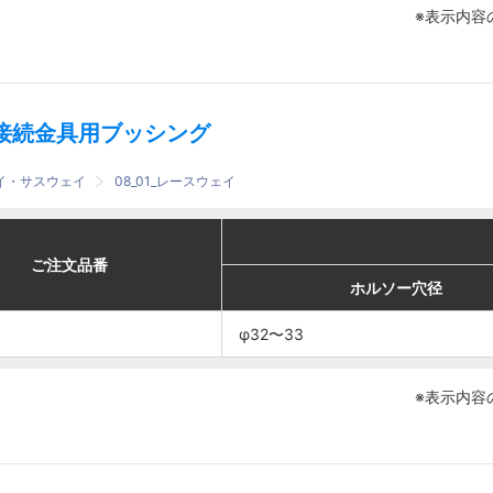
※表示内容
接続金具用ブッシング
ェイ・サスウェイ
08_01_レースウェイ
適合
適合
番
番
ご注文品番
ご注文品番
ホルソー穴径
ホルソー穴径
盤板厚
盤板厚
ホルソー穴径
ホルソー穴径
1.6〜
1.6〜
φ32〜33
φ32〜33
φ32〜33
φ32〜33
2.3
2.3
※表示内容