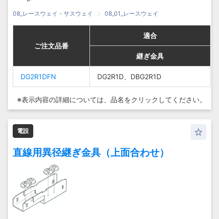
08_レースウェイ・サスウェイ
08_01_レースウェイ
適合
適合
適合
適合
ご注文品番
ご注文品番
ご注文品番
ご注文品番
継ぎ金具
継ぎ金具
継ぎ金具
継ぎ金具
DG2R1DFN
DG2R1DFN
DG2R1D、
DG2R1D、
DG2R1D、DBG2R1D
DG2R1D、DBG2R1D
DG2R1DFN
DG2R1DFN
DBG2R1D
DBG2R1D
※表示内容の詳細については、
品名をクリックしてください。
電設
直線用異径継ぎ金具（上面合わせ）