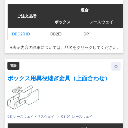
適合
適合
適合
適合
ご注文品番
ご注文品番
ご注文品番
ご注文品番
ボックス
ボックス
ボックス
ボックス
レースウェイ
レースウェイ
レースウェイ
レースウェイ
DBG2R1D
DBG2R1D
DBG2R1D
DBG2R1D
DB2□
DB2□
DB2□
DB2□
DP1
DP1
DP1
DP1
※表示内容の詳細については、
品名をクリックしてください。
電設
ボックス用異径継ぎ金具（上面合わせ）
08_レースウェイ・サスウェイ
08_01_レースウェイ