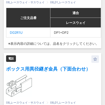
08_レースウェイ・サスウェイ
08_01_レースウェイ
適合
適合
適合
適合
ご注文品番
ご注文品番
ご注文品番
ご注文品番
レースウェイ
レースウェイ
レースウェイ
レースウェイ
DG2R1U
DG2R1U
DG2R1U
DG2R1U
DP1+DP2
DP1+DP2
DP1+DP2
DP1+DP2
※表示内容の詳細については、
品名をクリックしてください。
電設
ボックス用異径継ぎ金具（下面合わせ）
08_レースウェイ・サスウェイ
08_01_レースウェイ