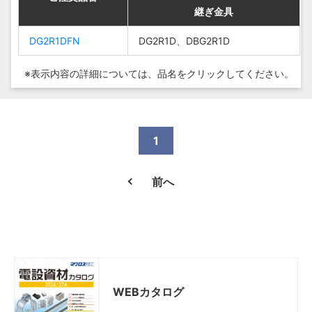
継ぎ金具
継ぎ金具
継ぎ金具
継ぎ金具
DG2R1DFN
DG2R1DFN
DG2R1D、
DG2R1D、
DG2R1D、DBG2R1D
DG2R1D、DBG2R1D
DG2R1DFN
DG2R1DFN
DBG2R1D
DBG2R1D
※表示内容の詳細については、
品名をクリックしてください。
1
前へ
WEBカタログ