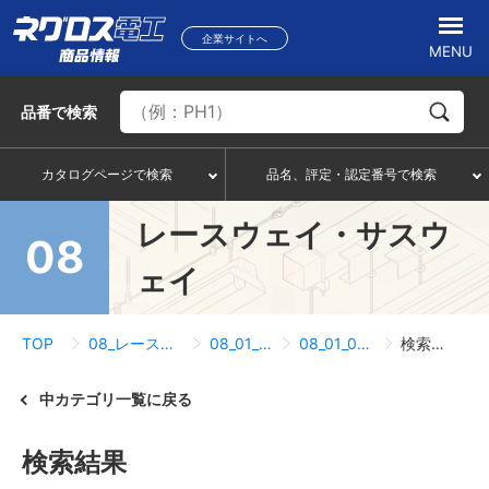
企業サイトへ
MENU
品番
で検索
カタログページで検索
品名、評定・認定番号で検索
レースウェイ・サスウ
08
ェイ
TOP
08_レースウェイ・サスウェイ
08_01_レースウェイ
08_01_03_異径継ぎ金具
検索結果一覧
中カテゴリ一覧に戻る
検索結果