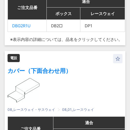
適合
適合
適合
適合
ご注文品番
ご注文品番
ご注文品番
ご注文品番
ボックス
ボックス
ボックス
ボックス
レースウェイ
レースウェイ
レースウェイ
レースウェイ
DBG2R1U
DBG2R1U
DBG2R1U
DBG2R1U
DB2□
DB2□
DB2□
DB2□
DP1
DP1
DP1
DP1
※表示内容の詳細については、
品名をクリックしてください。
電設
カバー（下面合わせ用）
08_レースウェイ・サスウェイ
08_01_レースウェイ
適合
適合
適合
適合
ご注文品番
ご注文品番
ご注文品番
ご注文品番