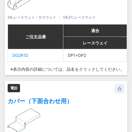
08_レースウェイ・サスウェイ
08_01_レースウェイ
適合
適合
適合
適合
ご注文品番
ご注文品番
ご注文品番
ご注文品番
レースウェイ
レースウェイ
レースウェイ
レースウェイ
DG2R1D
DG2R1D
DG2R1D
DG2R1D
DP1+DP2
DP1+DP2
DP1+DP2
DP1+DP2
※表示内容の詳細については、
品名をクリックしてください。
電設
カバー（下面合わせ用）