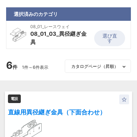
選択済みの
カテゴリ
08_01_レースウェイ
08_01_03_異径継ぎ金
選び直
す
具
6
件
1件～6件表示
電設
直線用異径継ぎ金具（下面合わせ）