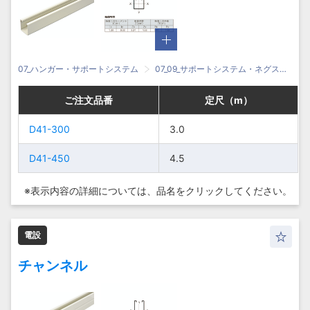
07_ハンガー・サポートシステム
07_09_サポートシステム・ネグストラット
ご注文品番
ご注文品番
ご注文品番
ご注文品番
定尺（m）
定尺（m）
定尺（m）
定尺（m）
D41-300
D41-300
D41-300
D41-300
3.0
3.0
3.0
3.0
D41-450
D41-450
D41-450
D41-450
4.5
4.5
4.5
4.5
※表示内容の詳細については、
品名をクリックしてください。
電設
チャンネル