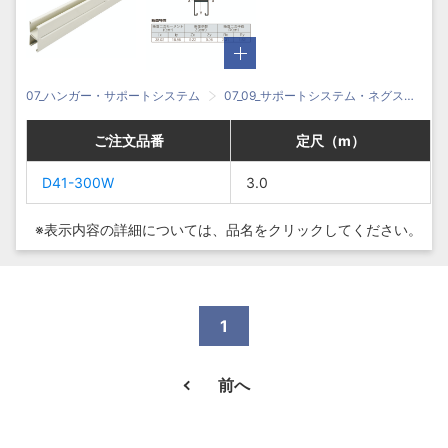
07_ハンガー・サポートシステム
07_09_サポートシステム・ネグストラット
ご注文品番
ご注文品番
ご注文品番
ご注文品番
定尺（m）
定尺（m）
定尺（m）
定尺（m）
D41-
D41-300W
D41-
D41-300W
3.0
3.0
3.0
3.0
300W
300W
※表示内容の詳細については、
品名をクリックしてください。
1
前へ