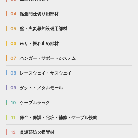
04
軽量間仕切り用部材
05
盤・火災報知設備用部材
06
吊り・振れ止め部材
07
ハンガー・サポートシステム
08
レースウェイ・サスウェイ
09
ダクト・メタルモール
10
ケーブルラック
11
保全・保護・化粧・補修・ケーブル接続
12
貫通部防火措置材