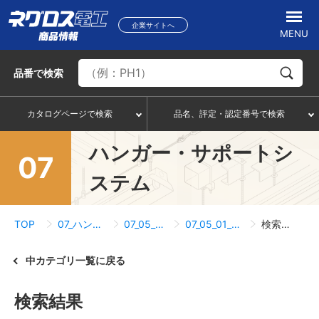
企業サイトへ
MENU
品番
で検索
カタログページで検索
品名、評定・認定番号で検索
ハンガー・サポートシ
07
ステム
TOP
07_ハンガー・サポートシステム
07_05_ダクター配管配線部材
07_05_01_管支持（ダクタークリップ）
検索結果一覧
中カテゴリ一覧に戻る
検索結果