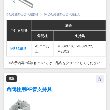
04_軽量間仕切り用部材
04_01_軽量間仕切り用金具
適合
適合
適合
適合
ご注文品番
ご注文品番
ご注文品番
ご注文品番
角間柱
角間柱
角間柱
角間柱
支持具
支持具
支持具
支持具
45mm以
45mm以
MBSPF16、
MBSPF16、
MBSPF16、MBSPF22、
MBSPF16、MBSPF22、
MBS36KB
MBS36KB
45mm
45mm
MBS36KB
MBS36KB
上
上
MBSPF22、
MBSPF22、
MBSC2
MBSC2
以上
以上
MBSC2
MBSC2
※表示内容の詳細については、
品名をクリックしてください。
電設
角間柱用PF管支持具