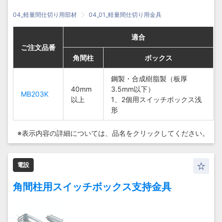
04_軽量間仕切り用部材
04_01_軽量間仕切り用金具
適合
適合
適合
適合
ご注文品番
ご注文品番
ご注文品番
ご注文品番
角間柱
角間柱
角間柱
角間柱
ボックス
ボックス
ボックス
ボックス
鋼製・合
鋼製・合
鋼製・合成樹脂製（板厚
鋼製・合成樹脂製（板厚
40mm
40mm
成樹脂製
成樹脂製
3.5mm以下）
3.5mm以下）
MB203K
MB203K
以上
以上
（板厚
（板厚
1、2個用スイッチボックス浅
1、2個用スイッチボックス浅
3.5mm
3.5mm
形
形
40mm
40mm
MB203K
MB203K
以下）
以下）
以上
以上
1、2個
1、2個
※表示内容の詳細については、
品名をクリックしてください。
用スイッ
用スイッ
チボック
チボック
ス浅形
ス浅形
電設
角間柱用スイッチボックス支持金具