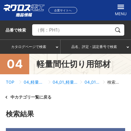
企業サイトへ
MENU
品番
で検索
カタログページで検索
品名、評定・認定番号で検索
04
軽量間仕切り用部材
TOP
04_軽量間仕切り用部材
04_01_軽量間仕切り用金具
04_01_02_角間柱
検索結果一覧
中カテゴリ一覧に戻る
検索結果