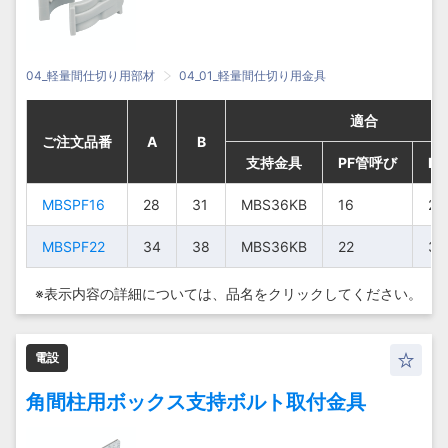
04_軽量間仕切り用部材
04_01_軽量間仕切り用金具
適合
適合
適合
適合
ご注文品番
ご注文品番
ご注文品番
ご注文品番
A
A
A
A
B
B
B
B
支持金具
支持金具
支持金具
支持金具
PF管呼び
PF管呼び
PF管呼び
PF管呼び
P
P
P
P
MBSPF16
MBSPF16
MBSPF16
MBSPF16
28
28
28
28
31
31
31
31
MBS36KB
MBS36KB
MBS36KB
MBS36KB
16
16
16
16
23
23
23
23
MBSPF22
MBSPF22
MBSPF22
MBSPF22
34
34
34
34
38
38
38
38
MBS36KB
MBS36KB
MBS36KB
MBS36KB
22
22
22
22
30
30
30
30
※表示内容の詳細については、
品名をクリックしてください。
電設
角間柱用ボックス支持ボルト取付金具