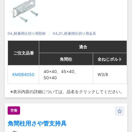
04_軽量間仕切り用部材
04_01_軽量間仕切り用金具
適合
適合
適合
適合
ご注文品番
ご注文品番
ご注文品番
ご注文品番
角間柱
角間柱
角間柱
角間柱
全ねじボルト
全ねじボルト
全ねじボルト
全ねじボルト
40×40、
40×40、45×40、
40×40、
40×40、45×40、
KMSB4050
KMSB4050
W3/8
W3/8
KMSB4050
KMSB4050
45×40、
50×40
45×40、
50×40
W3/8
W3/8
50×40
50×40
※表示内容の詳細については、
品名をクリックしてください。
空衛
角間柱用さや管支持具