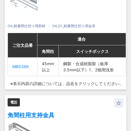
04_軽量間仕切り用部材
04_01_軽量間仕切り用金具
適合
適合
適合
適合
ご注文品番
ご注文品番
ご注文品番
ご注文品番
角間柱
角間柱
角間柱
角間柱
スイッチボックス
スイッチボックス
スイッチボックス
スイッチボックス
45mm
45mm
鋼製・合成樹脂製
鋼製・合成樹脂製（板厚
鋼製・合成樹脂製
鋼製・合成樹脂製（板厚
MBS36K
MBS36K
45mm
以上
45mm
以上
（板厚3.5mm以
3.5mm以下）1、2個用浅形
（板厚3.5mm以
3.5mm以下）1、2個用浅形
MBS36K
MBS36K
以上
以上
下）1、2個用浅
下）1、2個用浅
形
形
※表示内容の詳細については、
品名をクリックしてください。
電設
角間柱用支持金具