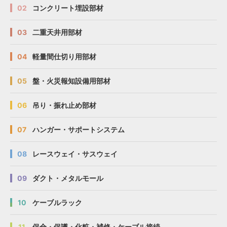
02
コンクリート埋設部材
03
二重天井用部材
04
軽量間仕切り用部材
05
盤・火災報知設備用部材
06
吊り・振れ止め部材
07
ハンガー・サポートシステム
08
レースウェイ・サスウェイ
09
ダクト・メタルモール
10
ケーブルラック
11
保全・保護・化粧・補修・ケーブル接続