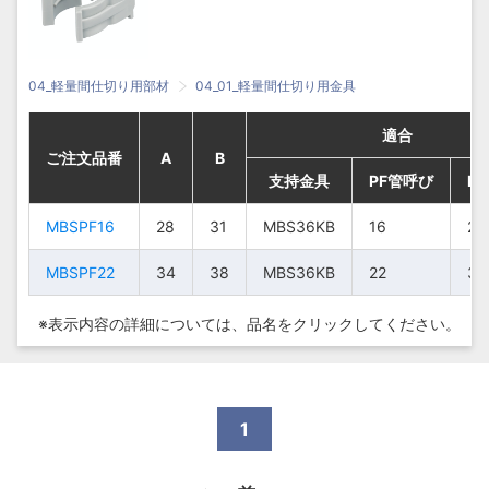
04_軽量間仕切り用部材
04_01_軽量間仕切り用金具
適合
適合
適合
適合
ご注文品番
ご注文品番
ご注文品番
ご注文品番
A
A
A
A
B
B
B
B
支持金具
支持金具
支持金具
支持金具
PF管呼び
PF管呼び
PF管呼び
PF管呼び
P
P
P
P
MBSPF16
MBSPF16
MBSPF16
MBSPF16
28
28
28
28
31
31
31
31
MBS36KB
MBS36KB
MBS36KB
MBS36KB
16
16
16
16
23
23
23
23
MBSPF22
MBSPF22
MBSPF22
MBSPF22
34
34
34
34
38
38
38
38
MBS36KB
MBS36KB
MBS36KB
MBS36KB
22
22
22
22
30
30
30
30
※表示内容の詳細については、
品名をクリックしてください。
1