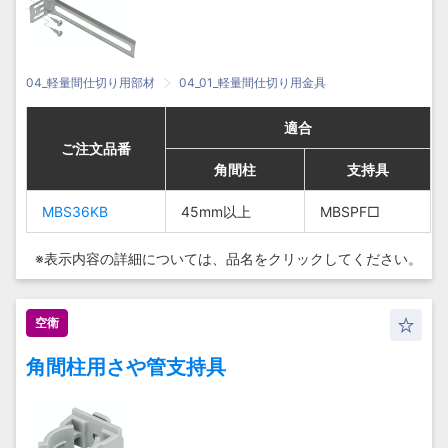
04_軽量間仕切り用部材
04_01_軽量間仕切り用金具
適合
適合
適合
適合
ご注文品番
ご注文品番
ご注文品番
ご注文品番
角間柱
角間柱
角間柱
角間柱
支持具
支持具
支持具
支持具
MBS36KB
MBS36KB
45mm
45mm
45mm以上
45mm以上
MBSPF□
MBSPF□
MBS36KB
MBS36KB
MBSPF□
MBSPF□
以上
以上
※表示内容の詳細については、
品名をクリックしてください。
空衛
角間柱用さや管支持具