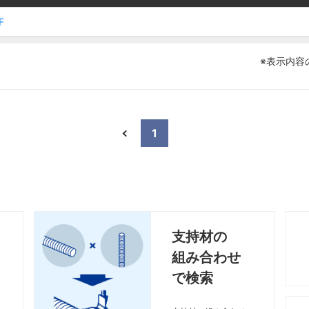
F
F
F
F
※表示内容
1
支持材の
組み合わせ
で検索