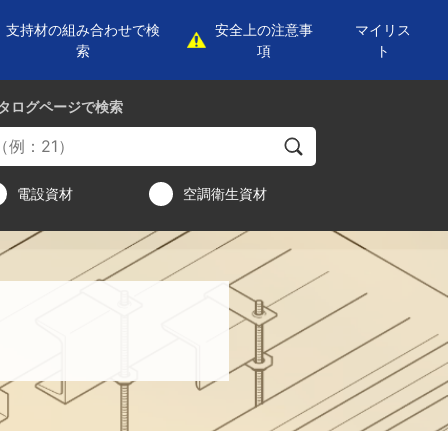
支持材の組み合わせで検
安全上の注意事
マイリス
索
項
ト
タログページ
で検索
電設資材
空調衛生資材