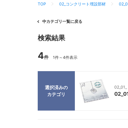
TOP
02_コンクリート埋設部材
02_
中カテゴリ一覧に戻る
検索結果
4
件
1件～4件表示
選択済みの
02_0
02_
カテゴリ