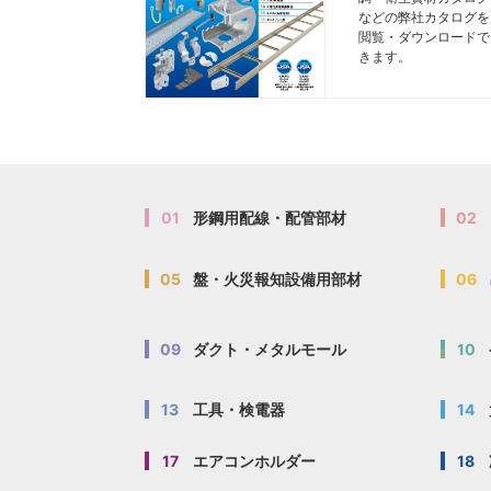
などの弊社カタログを
閲覧・ダウンロードで
きます。
01
形鋼用配線・配管部材
02
05
盤・火災報知設備用部材
06
09
ダクト・メタルモール
10
13
工具・検電器
14
17
エアコンホルダー
18