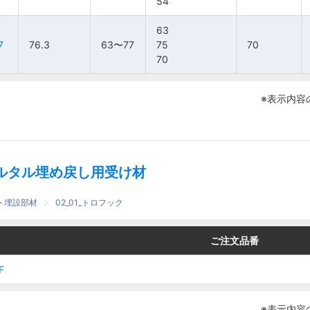
54
54
54
54
63
63
63
63
63〜
63〜
7
7
7
7
76.3
76.3
76.3
76.3
63〜77
63〜77
75
75
75
75
70
70
70
70
6
6
77
77
70
70
70
70
※表示内容
ルタル埋め戻し用受け材
ート埋設部材
02_01_トロフック
番
番
ご注文品番
ご注文品番
F
F
F
F
※表示内容