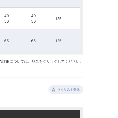
40
40
40
40
40
40
40
40
125
125
125
125
50
50
50
50
50
50
50
50
65
65
65
65
65
65
65
65
125
125
125
125
の詳細については、
品名をクリックしてください。
マイリスト登録