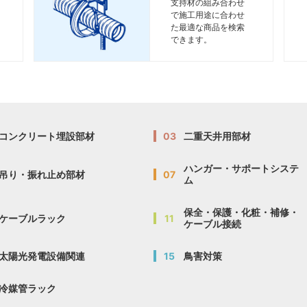
支持材の組み合わせ
で施工用途に合わせ
た最適な商品を検索
できます。
コンクリート埋設部材
03
二重天井用部材
ハンガー・サポートシステ
吊り・振れ止め部材
07
ム
保全・保護・化粧・補修・
ケーブルラック
11
ケーブル接続
太陽光発電設備関連
15
鳥害対策
冷媒管ラック