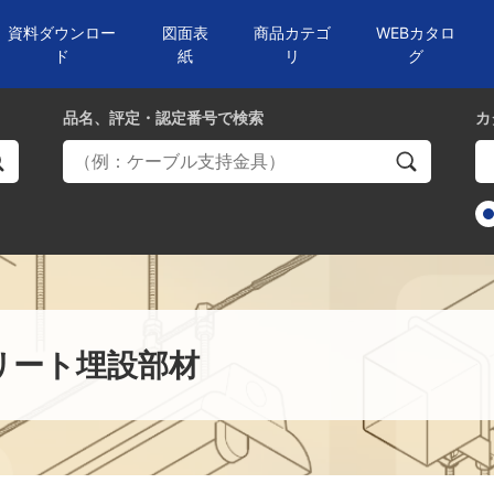
資料ダウンロー
図面表
商品カテゴ
WEBカタロ
ド
紙
リ
グ
品名、評定・認定番号
で検索
カ
リート埋設部材