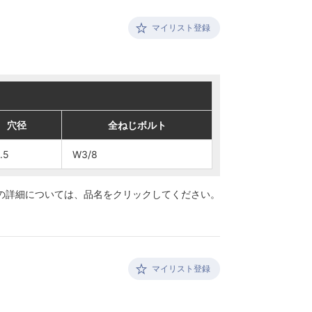
マイリスト登録
穴径
穴径
全ねじボルト
全ねじボルト
.5
.5
W3/8
W3/8
の詳細については、
品名をクリックしてください。
マイリスト登録