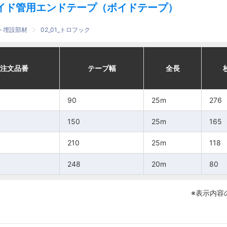
イド管用エンドテープ（ボイドテープ）
ート埋設部材
02_01_トロフック
適合
適合
番
番
注文品番
注文品番
テープ幅
テープ幅
全長
全長
テープ幅
テープ幅
枚数
枚数
全長
全長
ボイド管内径
ボイド管内径
90
90
25m
25m
90
90
276
276
50、75
50、75
25m
25m
276
276
150
150
90、100、
90、100、
25m
25m
165
165
150
150
25m
25m
165
165
125
125
210
210
25m
25m
118
118
210
210
25m
25m
118
118
150、175
150、175
248
248
20m
20m
80
80
248
248
20m
20m
80
80
200
200
※表示内容