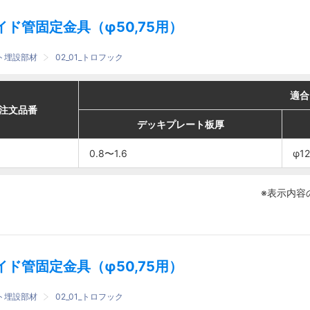
イド管固定金具（φ50,75用）
ート埋設部材
02_01_トロフック
適合
適合
適合
適合
番
番
注文品番
注文品番
デッキプレート板厚
デッキプレート板厚
デッキプレート板厚
デッキプレート板厚
穴径
穴径
全ねじボルト
全ねじボルト
0.8〜1.6
0.8〜1.6
0.8〜1.6
0.8〜1.6
φ12.5
φ12.5
W3/8
W3/8
φ12
φ12
※表示内容
イド管固定金具（φ50,75用）
ート埋設部材
02_01_トロフック