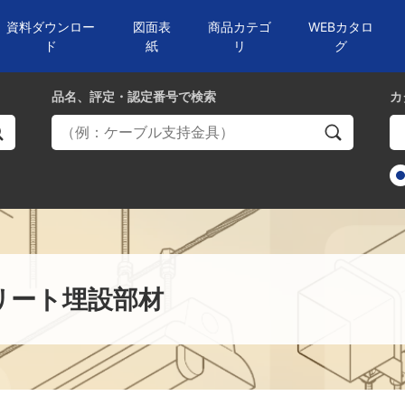
資料ダウンロー
図面表
商品カテゴ
WEBカタロ
ド
紙
リ
グ
品名、評定・認定番号
で検索
カ
リート埋設部材