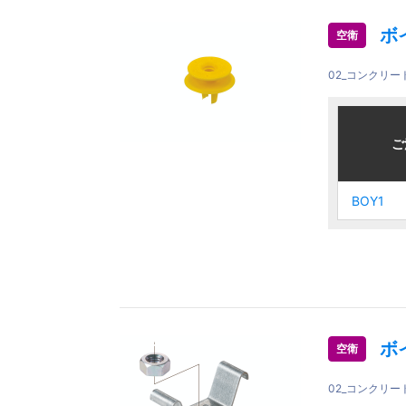
ボ
空衛
02_コンクリ
ご注文品
ご注文品
ご
ご
BOY1
BOY1
BOY1
BOY1
ボ
空衛
02_コンクリ