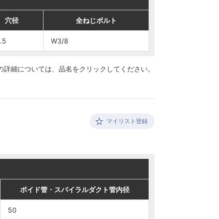
穴径
穴径
全ねじボルト
全ねじボルト
.5
.5
W3/8
W3/8
の詳細については、
品名をクリックしてください。
マイリスト登録
・スパイラルダクト管内径
・スパイラルダクト管内径
ボイド管・スパイラルダクト管内径
ボイド管・スパイラルダクト管内径
50
50