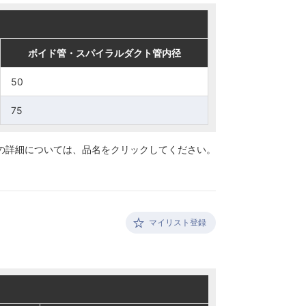
・スパイラルダクト管内径
・スパイラルダクト管内径
ボイド管・スパイラルダクト管内径
ボイド管・スパイラルダクト管内径
50
50
75
75
の詳細については、
品名をクリックしてください。
マイリスト登録