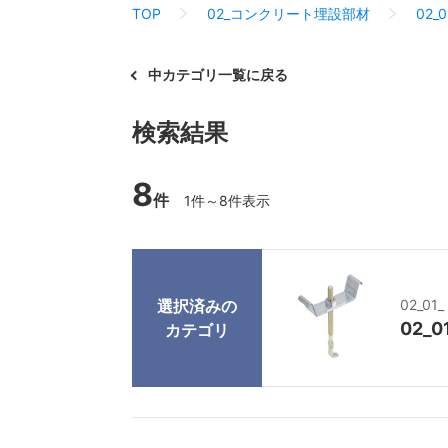
TOP
02_コンクリート埋設部材
02_
中カテゴリ一覧に戻る
検索結果
8
件
1件～8件表示
選択済みの
02_0
02_
カテゴリ