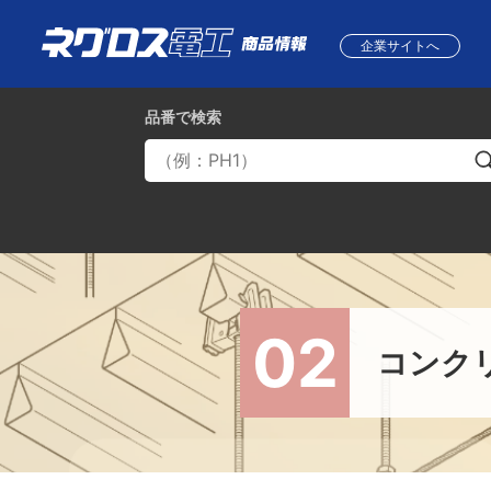
企業サイトへ
品番
で検索
02
コンク