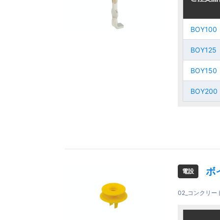
BOY100
BOY100
BOY100
BOY100
BOY125
BOY125
BOY125
BOY125
BOY150
BOY150
BOY150
BOY150
BOY200
BOY200
BOY200
BOY200
ボ
電設
02_コンクリ