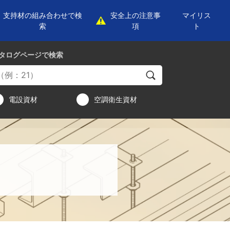
支持材の組み合わせで検
安全上の注意事
マイリス
索
項
ト
タログページ
で検索
電設資材
空調衛生資材