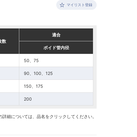
マイリスト登録
適合
適合
枚数
枚数
ボイド管内径
ボイド管内径
50、75
50、75
90、100、125
90、100、125
150、175
150、175
200
200
の詳細については、
品名をクリックしてください。