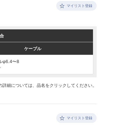
マイリスト登録
合
合
ケーブル
ケーブル
ルφ6.4〜8
ルφ6.4〜8
で
で
の詳細については、
品名をクリックしてください。
マイリスト登録