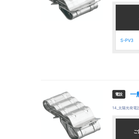
ご注文品
ご注文品
S-PV3
S-PV3
S-PV3
S-PV3
一
電設
14_太陽光発電
ご注文品
ご注文品
ご
ご