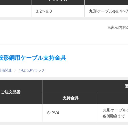
3.2〜6.0
3.2〜6.0
丸形ケー
丸形ケー
丸形ケーブルφ6.4〜
丸形ケーブルφ6.4〜
ブル
ブル
3.2〜6.0
3.2〜6.0
φ6.4〜7
φ6.4〜7
※表示内容
各4回線
各4回線
まで
まで
般形鋼用ケーブル支持金具
設備関連
14_05_PVラック
適合
適合
番
番
ご注文品番
ご注文品番
支持金具
支持金具
ケーブル
ケーブル
支持金具
支持金具
丸形ケー
丸形ケー
丸形ケーブルφ
丸形ケーブルφ
S-PV4
S-PV4
ブル
ブル
各8回線まで
各8回線まで
φ6.4〜
φ6.4〜
S-PV4
S-PV4
7
7