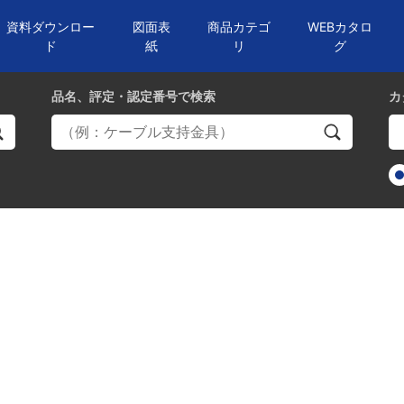
資料ダウンロー
図面表
商品カテゴ
WEBカタロ
ド
紙
リ
グ
品名、評定・認定番号
で検索
カ