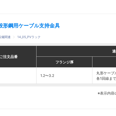
般形鋼用ケーブル支持金具
設備関連
14_05_PVラック
適合
適合
適
適
番
番
ご注文品番
ご注文品番
フランジ厚
フランジ厚
ケーブル
ケーブル
フランジ厚
フランジ厚
丸形ケー
丸形ケー
丸形ケーブ
丸形ケーブ
1.2〜3.2
1.2〜3.2
ブル
ブル
各1回線ま
各1回線ま
φ6.4〜
φ6.4〜
1.2〜3.2
1.2〜3.2
8
8
※表示内容
各1回線
各1回線
まで
まで