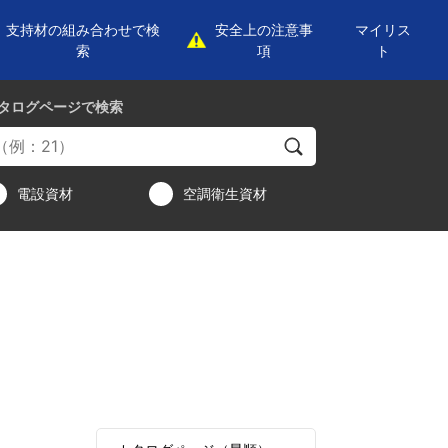
支持材の組み合わせで検
安全上の注意事
マイリス
索
項
ト
タログページ
で検索
電設資材
空調衛生資材