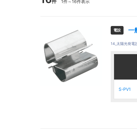
件
1件～16件表示
一
電設
14_太陽光発電
ご注文品
ご注文品
S-PV1
S-PV1
S-PV1
S-PV1