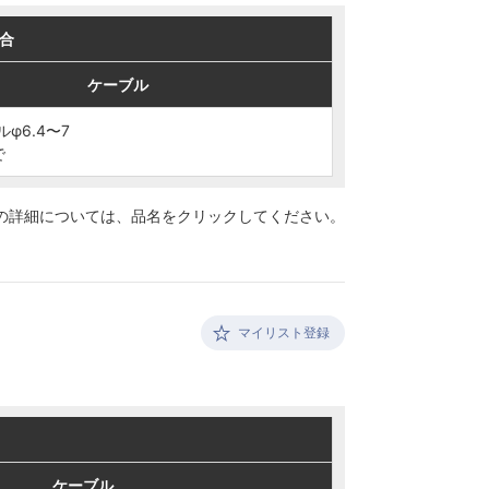
合
合
ケーブル
ケーブル
ルφ6.4〜7
ルφ6.4〜7
で
で
の詳細については、
品名をクリックしてください。
マイリスト登録
ケーブル
ケーブル