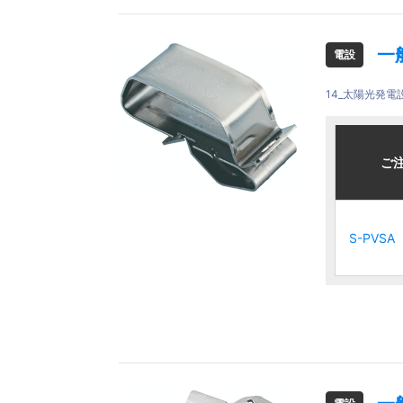
一
電設
14_太陽光発電
ご注文品
ご注文品
ご
ご
S-PVSA
S-PVSA
S-PVSA
S-PVSA