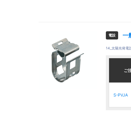
一
電設
14_太陽光発電
ご注文品
ご注文品
ご
ご
S-PVJA
S-PVJA
S-PVJA
S-PVJA