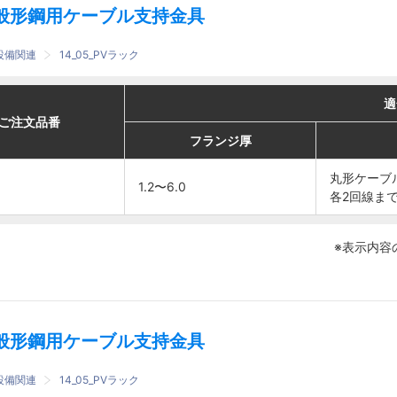
般形鋼用ケーブル支持金具
設備関連
14_05_PVラック
適合
適合
適
適
番
番
ご注文品番
ご注文品番
フランジ厚
フランジ厚
ケーブル
ケーブル
フランジ厚
フランジ厚
丸形ケー
丸形ケー
丸形ケーブ
丸形ケーブ
1.2〜6.0
1.2〜6.0
ブル
ブル
各2回線ま
各2回線ま
φ6.4〜
φ6.4〜
1.2〜6.0
1.2〜6.0
8
8
※表示内容
各2回線
各2回線
まで
まで
般形鋼用ケーブル支持金具
設備関連
14_05_PVラック