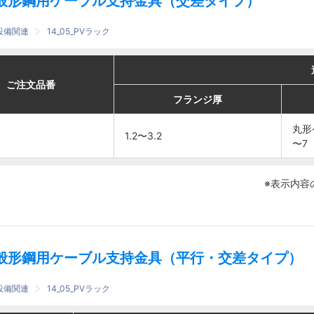
般形鋼用ケーブル支持金具（交差タイプ）
設備関連
14_05_PVラック
適合
適合
番
番
ご注文品番
ご注文品番
フランジ厚
フランジ厚
ケーブル
ケーブル
フランジ厚
フランジ厚
丸形ケー
丸形ケー
丸形
丸形
1.2〜3.2
1.2〜3.2
ブル
ブル
〜7
〜7
φ6.4
φ6.4
1.2〜3.2
1.2〜3.2
〜7 各
〜7 各
※表示内容
1回線ま
1回線ま
で
で
般形鋼用ケーブル支持金具（平行・交差タイプ）
設備関連
14_05_PVラック