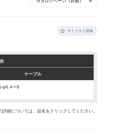
マイリスト登録
合
合
ケーブル
ケーブル
ルφ6.4〜8
ルφ6.4〜8
で
で
の詳細については、
品名をクリックしてください。