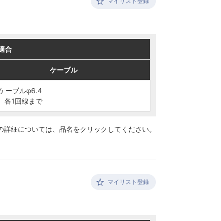
マイリスト登録
適合
適合
ケーブル
ケーブル
ケーブルφ6.4
ケーブルφ6.4
 各1回線まで
 各1回線まで
の詳細については、
品名をクリックしてください。
マイリスト登録