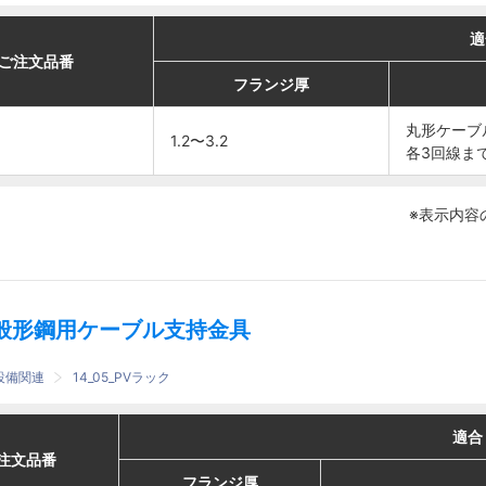
適合
適合
適
適
番
番
ご注文品番
ご注文品番
フランジ厚
フランジ厚
ケーブル
ケーブル
フランジ厚
フランジ厚
丸形ケー
丸形ケー
丸形ケーブ
丸形ケーブ
1.2〜3.2
1.2〜3.2
ブル
ブル
各3回線ま
各3回線ま
φ6.4〜
φ6.4〜
1.2〜3.2
1.2〜3.2
7
7
※表示内容
各3回線
各3回線
まで
まで
般形鋼用ケーブル支持金具
設備関連
14_05_PVラック
適合
適合
適合
適合
番
番
注文品番
注文品番
フランジ厚
フランジ厚
ケーブル
ケーブル
フランジ厚
フランジ厚