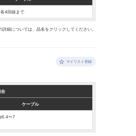
7各4回線まで
7各4回線まで
の詳細については、
品名をクリックしてください。
マイリスト登録
適合
適合
ケーブル
ケーブル
6.4〜7
6.4〜7