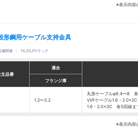
※表示内容
各8回線
各8回線
まで
まで
般形鋼用ケーブル支持金具
設備関連
14_05_PVラック
適合
適合
適合
適合
番
番
注文品番
注文品番
推奨ケーブル本数
推奨ケーブル本数
フランジ厚
フランジ厚
フランジ厚
フランジ厚
丸形ケーブル
丸形ケーブル
丸形ケーブルφ6.4〜8 
丸形ケーブルφ6.4〜8 
1.2〜3.2
1.2〜3.2
φ6.4〜8 各8回
φ6.4〜8 各8回
VVFケーブル1.6・2.0×
VVFケーブル1.6・2.0×
線まで
線まで
1.6・2.0×3C 各5回線ま
1.6・2.0×3C 各5回線ま
VVFケーブル
VVFケーブル
1.2〜3.2
1.2〜3.2
1.6・2.0×2C 各
1.6・2.0×2C 各
※表示内容
6回線まで
6回線まで
1.6・2.0×3C 各
1.6・2.0×3C 各