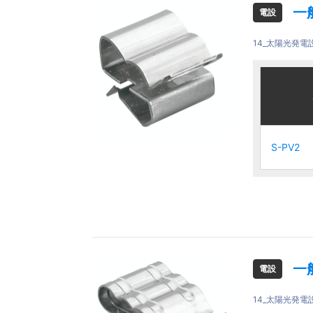
一
電設
14_太陽光発電
ご注文品
ご注文品
S-PV2
S-PV2
S-PV2
S-PV2
一
電設
14_太陽光発電