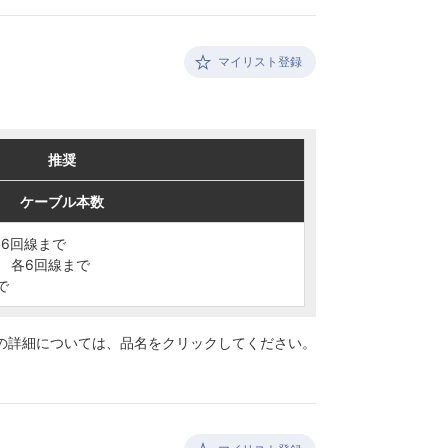
マイリスト登録
推奨
推奨
ケーブル本数
ケーブル本数
各6回線まで
各6回線まで
2C 各6回線まで
2C 各6回線まで
で
で
の詳細については、
品名をクリックしてください。