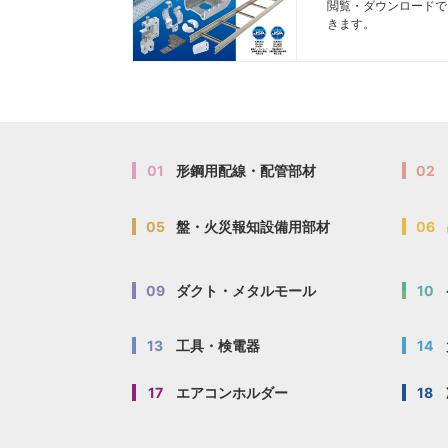
閲覧・ダウンロードで
きます。
01
形鋼用配線・配管部材
02
05
盤・火災報知設備用部材
06
09
ダクト・メタルモール
10
13
工具・検電器
14
17
エアコンホルダー
18