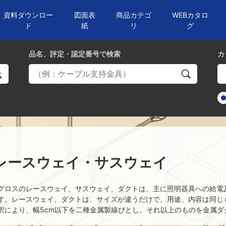
資料ダウンロー
図面表
商品カテゴ
WEBカタロ
ド
紙
リ
グ
品名、評定・認定番号
で検索
カ
レースウェイ・サスウェイ
グロスのレースウェイ、サスウェイ、ダクトは、主に照明器具への給電
す。レースウェイ、ダクトは、サイズが違うだけで、用途、内容は同じ
釈により、幅5cm以下を二種金属製線ぴとし、それ以上のものを金属ダ