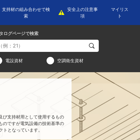
支持材の組み合わせで検
安全上の注意事
マイリス
索
項
ト
タログページ
で検索
電設資材
空調衛生資材
及び支持材用として使用するもの
ものですが電気設備の技術基準の
クトとなっています。