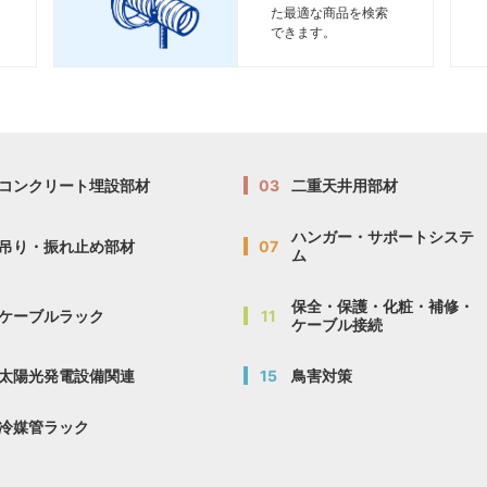
た最適な商品を検索
できます。
コンクリート埋設部材
03
二重天井用部材
ハンガー・サポートシステ
吊り・振れ止め部材
07
ム
保全・保護・化粧・補修・
ケーブルラック
11
ケーブル接続
太陽光発電設備関連
15
鳥害対策
冷媒管ラック