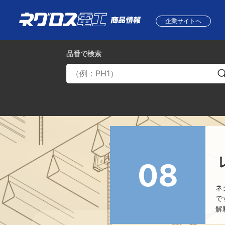
企業サイトへ
品番
で検索
08
ネ
で
解