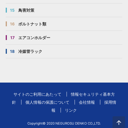
15
鳥害対策
16
ボルトナット類
17
エアコンホルダー
18
冷媒管ラック
サイトのご利用にあたって
情報セキュリティ基本方
針
個人情報の保護について
会社情報
採用情
報
リンク
Copyright© 2020 NEGUROSU DENKO CO.,LTD.