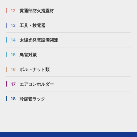
12
貫通部防火措置材
13
工具・検電器
14
太陽光発電設備関連
15
鳥害対策
16
ボルトナット類
17
エアコンホルダー
18
冷媒管ラック