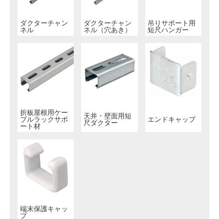
ダクターチャン
ダクターチャン
吊りサポート用
ネル
ネル（穴あき）
短尺ハンガー
折板屋根用ケー
天井・壁面用短
ブルラックサポ
エンドキャップ
尺ダクター
ート材
端末保護キャッ
プ