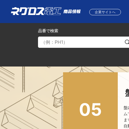
企業サイトへ
品番
で検索
05
盤
ム
ま
自