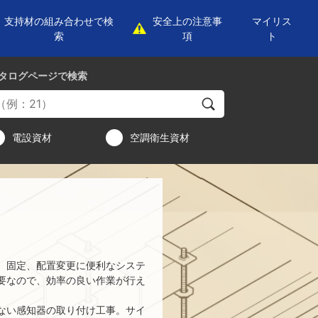
支持材の組み合わせで検
安全上の注意事
マイリス
索
項
ト
タログページ
で検索
電設資材
空調衛生資材
、固定、配置変更に便利なシステ
要なので、効率の良い作業が行え
ない感知器の取り付け工事。サイ