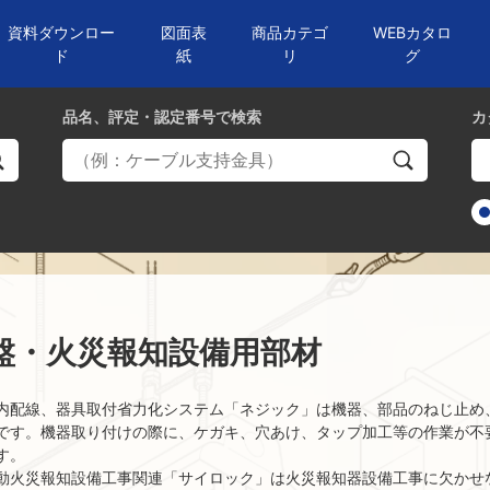
資料ダウンロー
図面表
商品カテゴ
WEBカタロ
ド
紙
リ
グ
品名、評定・認定番号
で検索
カ
盤・火災報知設備用部材
内配線、器具取付省力化システム「ネジック」は機器、部品のねじ止め
です。機器取り付けの際に、ケガキ、穴あけ、タップ加工等の作業が不
す。
動火災報知設備工事関連「サイロック」は火災報知器設備工事に欠かせ