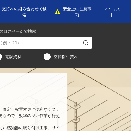
支持材の組み合わせで検
安全上の注意事
マイリス
索
項
ト
タログページ
で検索
電設資材
空調衛生資材
、固定、配置変更に便利なシステ
要なので、効率の良い作業が行え
ない感知器の取り付け工事。サイ