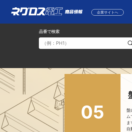
企業サイトへ
品番
で検索
05
盤
ム
ま
自