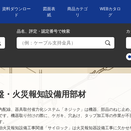
資料ダウンロー
図面表
商品カテゴ
WEBカタロ
ド
紙
リ
グ
品名、評定・認定番号
で検索
カ
盤・火災報知設備用部材
内配線、器具取付省力化システム「ネジック」は機器、部品のねじ止め
です。機器取り付けの際に、ケガキ、穴あけ、タップ加工等の作業が不
す。
動火災報知設備工事関連「サイロック」は火災報知器設備工事に欠かせ