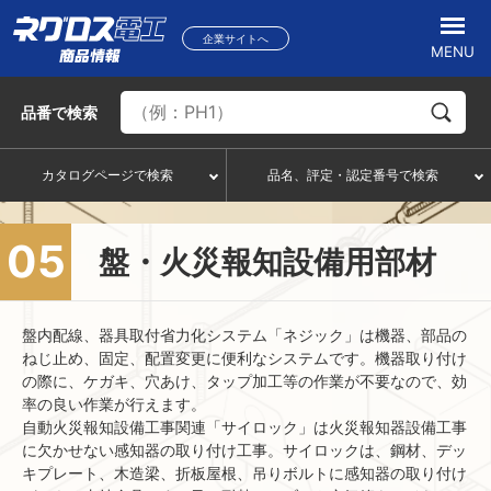
企業サイトへ
MENU
品番
で検索
カタログページで検索
品名、評定・認定番号で検索
05
盤・火災報知設備用部材
盤内配線、器具取付省力化システム「ネジック」は機器、部品の
ねじ止め、固定、配置変更に便利なシステムです。機器取り付け
の際に、ケガキ、穴あけ、タップ加工等の作業が不要なので、効
率の良い作業が行えます。
自動火災報知設備工事関連「サイロック」は火災報知器設備工事
に欠かせない感知器の取り付け工事。サイロックは、鋼材、デッ
キプレート、木造梁、折板屋根、吊りボルトに感知器の取り付け