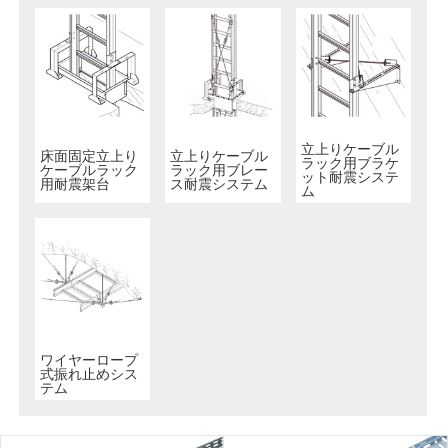
立上りケーブル
床面固定立上り
立上りケーブル
ラック用ブラケ
ケーブルラック
ラック用ブレー
ット耐震システ
用耐震架台
ス耐震システム
ム
ワイヤーロープ
式振れ止めシス
テム