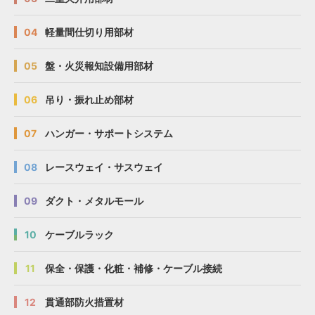
04
軽量間仕切り用部材
05
盤・火災報知設備用部材
06
吊り・振れ止め部材
07
ハンガー・サポートシステム
08
レースウェイ・サスウェイ
09
ダクト・メタルモール
10
ケーブルラック
11
保全・保護・化粧・補修・ケーブル接続
12
貫通部防火措置材