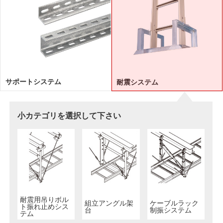
サポートシステム
耐震システム
小カテゴリを選択して下さい
耐震用吊りボル
組立アングル架
ケーブルラック
ト振れ止めシス
台
制振システム
テム