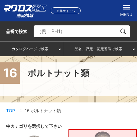
企業サイトへ
MENU
品番
で検索
カタログページで検索
品名、評定・認定番号で検索
16
ボルトナット類
TOP
16 ボルトナット類
中カテゴリを選択して下さい