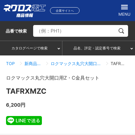
企業サイトへ
MENU
品番
で検索
カタログページで検索
品名、評定・認定番号で検索
TOP
新商品情報一覧
ロクマックス丸穴大開口用Z・C金具セット
TAFRXMZC
ロクマックス丸穴大開口用Z・C金具セット
TAFRXMZC
6,200円