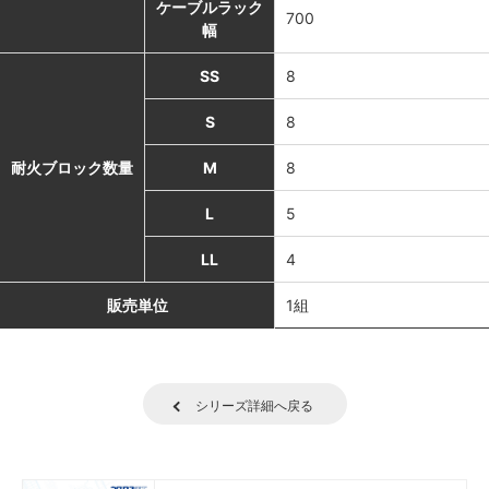
ケーブルラック
700
幅
SS
8
S
8
耐火ブロック数量
M
8
L
5
LL
4
販売単位
1組
シリーズ詳細へ戻る