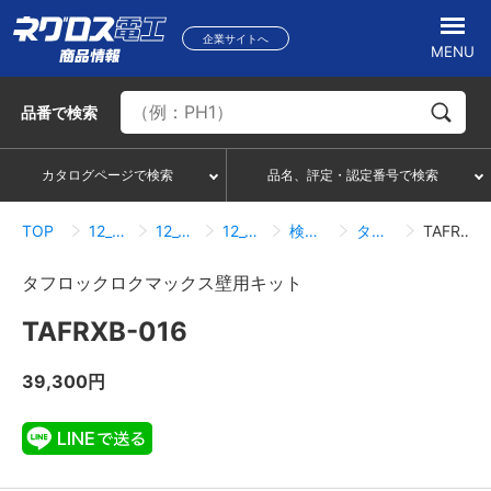
企業サイトへ
MENU
品番
で検索
カタログページで検索
品名、評定・認定番号で検索
TOP
12_貫通部防火措置材
12_02_電気関連大開口用
12_02_01_電気関連大開口用
検索結果一覧
タフロックロクマックス壁用キット
TAFRXB-016
タフロックロクマックス壁用キット
TAFRXB-016
39,300円