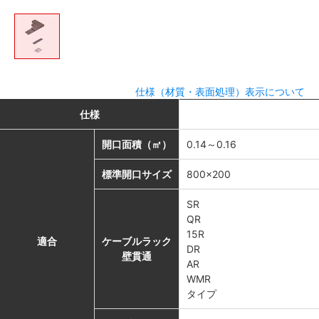
仕様（材質・表面処理）表示について
仕様
開口面積（㎡）
0.14～0.16
標準開口サイズ
800×200
SR
QR
15R
適合
ケーブルラック
DR
壁貫通
AR
WMR
タイプ