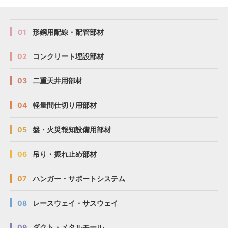
01
形鋼用配線・配管部材
02
コンクリート埋設部材
03
二重天井用部材
04
軽量間仕切り用部材
05
盤・火災報知設備用部材
06
吊り・振れ止め部材
07
ハンガー・サポートシステム
08
レースウェイ・サスウェイ
09
ダクト・メタルモール