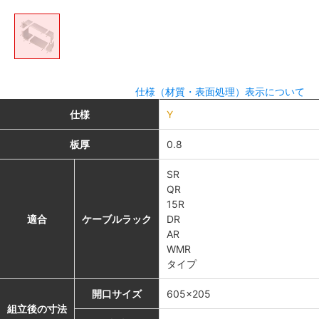
仕様（材質・表面処理）表示について
仕様
Y
板厚
0.8
SR
QR
15R
適合
ケーブルラック
DR
AR
WMR
タイプ
開口サイズ
605×205
組立後の寸法