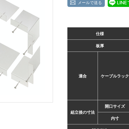
メールで送る
仕様
板厚
適合
ケーブルラック
開口サイズ
組立後の寸法
内寸