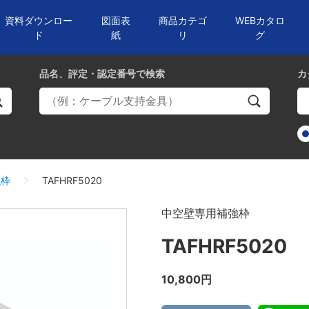
資料ダウンロー
図面表
商品カテゴ
WEBカタロ
ド
紙
リ
グ
品名、評定・認定番号
で検索
カ
強枠
TAFHRF5020
中空壁専用補強枠
TAFHRF5020
10,800円