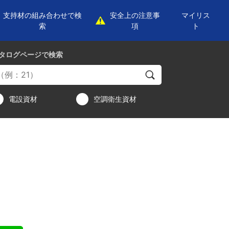
支持材の組み合わせで検
安全上の注意事
マイリス
索
項
ト
タログページ
で検索
電設資材
空調衛生資材