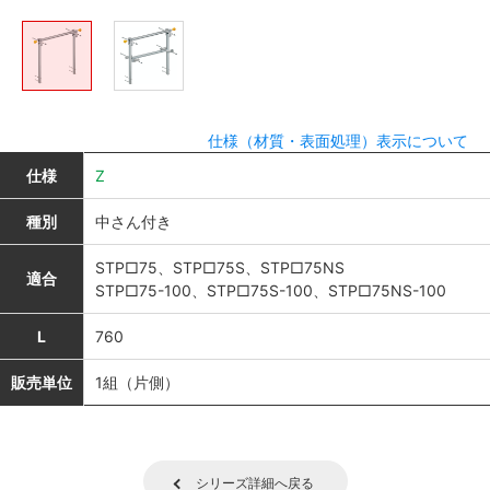
仕様（材質・表面処理）表示について
仕様
Z
種別
中さん付き
STP□75、STP□75S、STP□75NS
適合
STP□75-100、STP□75S-100、STP□75NS-100
L
760
販売単位
1組（片側）
シリーズ詳細へ戻る