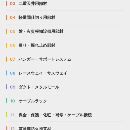
03
二重天井用部材
04
軽量間仕切り用部材
05
盤・火災報知設備用部材
06
吊り・振れ止め部材
07
ハンガー・サポートシステム
08
レースウェイ・サスウェイ
09
ダクト・メタルモール
10
ケーブルラック
11
保全・保護・化粧・補修・ケーブル接続
12
貫通部防火措置材