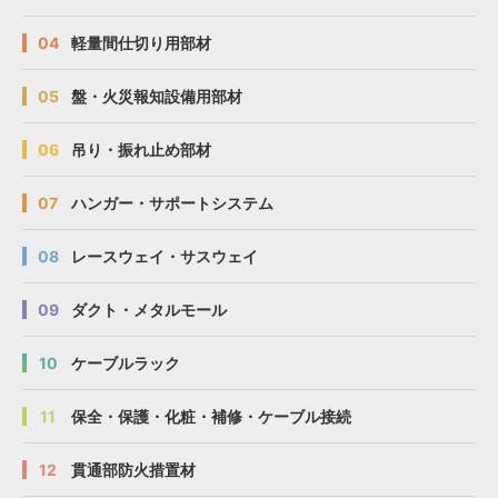
04
軽量間仕切り用部材
05
盤・火災報知設備用部材
06
吊り・振れ止め部材
07
ハンガー・サポートシステム
08
レースウェイ・サスウェイ
09
ダクト・メタルモール
10
ケーブルラック
11
保全・保護・化粧・補修・ケーブル接続
12
貫通部防火措置材