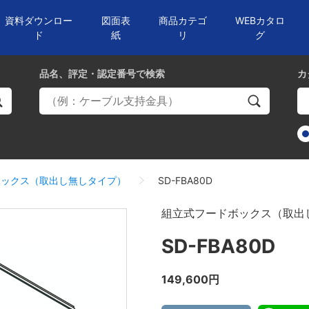
資料ダウンロー
図面表
商品カテゴ
WEBカタロ
ド
紙
リ
グ
品名、評定・認定番号
で検索
カ
ボックス（取出し無しタイプ）
SD-FBA80D
組立式フードボックス（取出
SD-FBA80D
149,600円