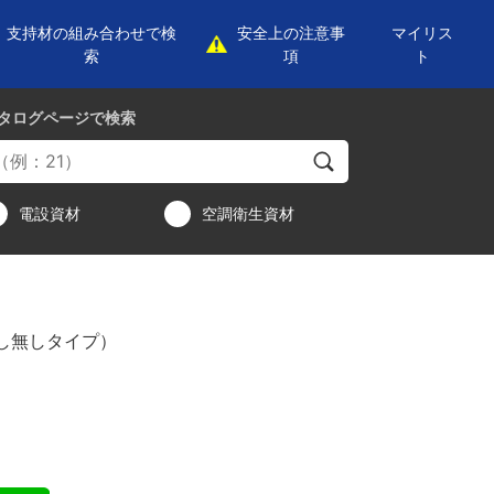
支持材の組み合わせで検
安全上の注意事
マイリス
索
項
ト
タログページ
で検索
電設資材
空調衛生資材
し無しタイプ）