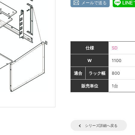
メールで送る
仕様
SD
W
1100
適合
ラック幅
800
販売単位
1台
シリーズ詳細へ戻る