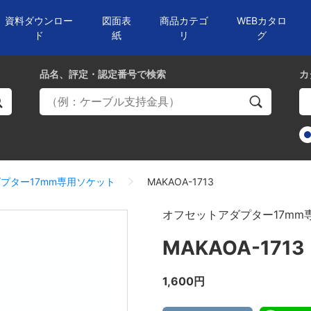
資料ダウンロー
図面表
商品カテゴ
WEBカタロ
ド
紙
リ
グ
品名、評定・認定番号
で検索
カ
プター17mm専用ソケット
MAKAOA-1713
オフセットアダプター17mm
MAKAOA-1713
1,600円