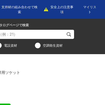
支持材の組み合わせで検
安全上の注意事
マイリス
索
項
ト
タログページ
で検索
電設資材
空調衛生資材
専用ソケット