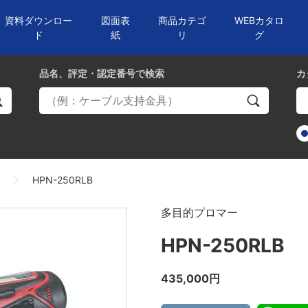
資料ダウンロー
図面表
商品カテゴ
WEBカタロ
ド
紙
リ
グ
品名、評定・認定番号
で検索
カ
ー
HPN-250RLB
多目的プロマー
HPN-250RLB
435,000円