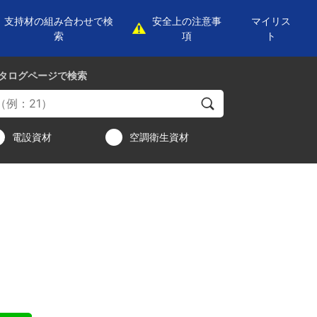
支持材の組み合わせで検
安全上の注意事
マイリス
索
項
ト
タログページ
で検索
電設資材
空調衛生資材