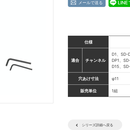
メールで送る
仕様
D1、SD-
適合
チャンネル
DP1、SD
D15、SD
穴あけ寸法
φ11
販売単位
1組
シリーズ詳細へ戻る