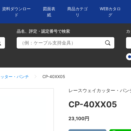
資料ダウンロー
図面表
商品カテゴ
WEBカタロ
ド
紙
リ
グ
品名、評定・認定番号
で検索
カ
カッター・パンチ
CP-40XX05
レースウェイカッター・パン
CP-40XX05
23,100円