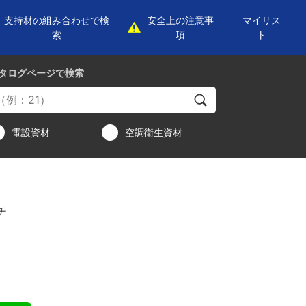
支持材の組み合わせで検
安全上の注意事
マイリス
索
項
ト
タログページ
で検索
電設資材
空調衛生資材
チ