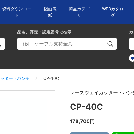
資料ダウンロー
図面表
商品カテゴ
WEBカタロ
ド
紙
リ
グ
品名、評定・認定番号
で検索
カ
カッター・パンチ
CP-40C
レースウェイカッター・パン
CP-40C
178,700円