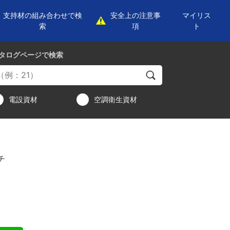
支持材の組み合わせで検
安全上の注意事
マイリス
索
項
ト
タログページ
で検索
電設資材
空調衛生資材
チ