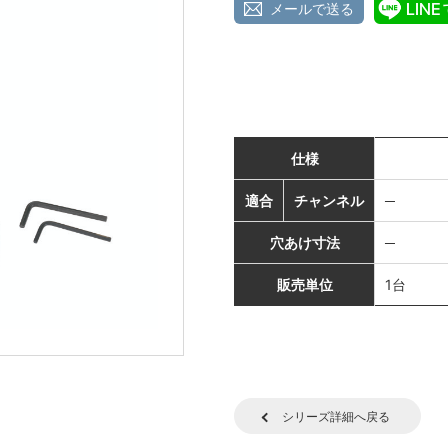
メールで送る
仕様
適合
チャンネル
─
穴あけ寸法
─
販売単位
1台
シリーズ詳細へ戻る