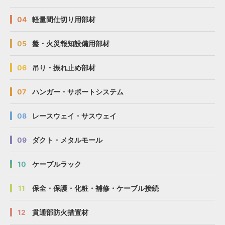
04
軽量間仕切り用部材
05
盤・火災報知設備用部材
06
吊り・振れ止め部材
07
ハンガー・サポートシステム
08
レースウェイ・サスウェイ
09
ダクト・メタルモール
10
ケーブルラック
11
保全・保護・化粧・補修・ケーブル接続
12
貫通部防火措置材