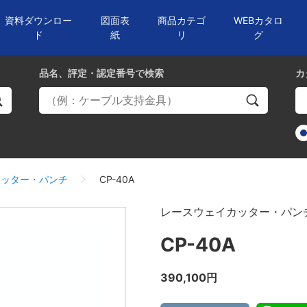
資料ダウンロー
図面表
商品カテゴ
WEBカタロ
ド
紙
リ
グ
品名、評定・認定番号
で検索
カ
カッター・パンチ
CP-40A
レースウェイカッター・パン
CP-40A
390,100円