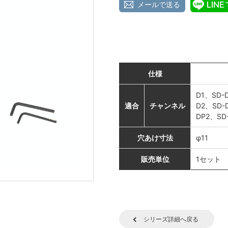
メールで送る
仕様
D1、SD-
適合
チャンネル
D2、SD
DP2、S
穴あけ寸法
φ11
販売単位
1セット
シリーズ詳細へ戻る