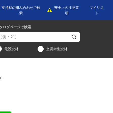
支持材の組み合わせで検
安全上の注意事
マイリス
索
項
ト
タログページ
で検索
電設資材
空調衛生資材
チ