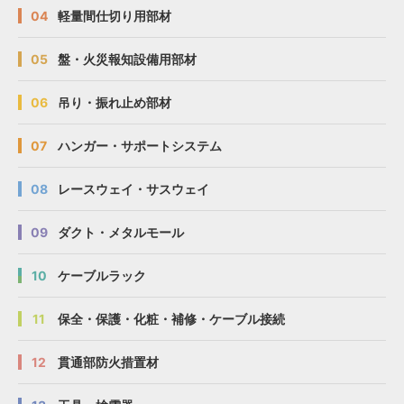
04
軽量間仕切り用部材
05
盤・火災報知設備用部材
06
吊り・振れ止め部材
07
ハンガー・サポートシステム
08
レースウェイ・サスウェイ
09
ダクト・メタルモール
10
ケーブルラック
11
保全・保護・化粧・補修・ケーブル接続
12
貫通部防火措置材