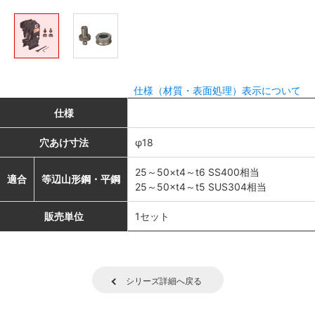
仕様（材質・表面処理）表示について
仕様
穴あけ寸法
φ18
25～50×t4～t6 SS400相当
適合
等辺山形鋼・平鋼
25～50×t4～t5 SUS304相当
販売単位
1セット
シリーズ詳細へ戻る