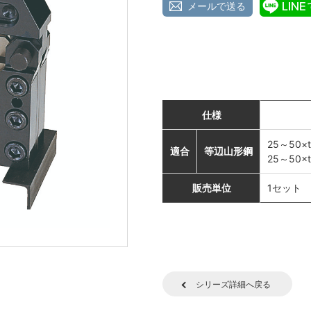
メールで送る
仕様
25～50×
適合
等辺山形鋼
25～50×
販売単位
1セット
シリーズ詳細へ戻る