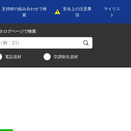
支持材の組み合わせで検
安全上の注意事
マイリス
索
項
ト
タログページ
で検索
電設資材
空調衛生資材