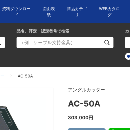
資料ダウンロー
図面表
商品カテゴ
WEBカタロ
ド
紙
リ
グ
品名、評定・認定番号
で検索
カ
ター
AC-50A
アングルカッター
AC-50A
303,000円