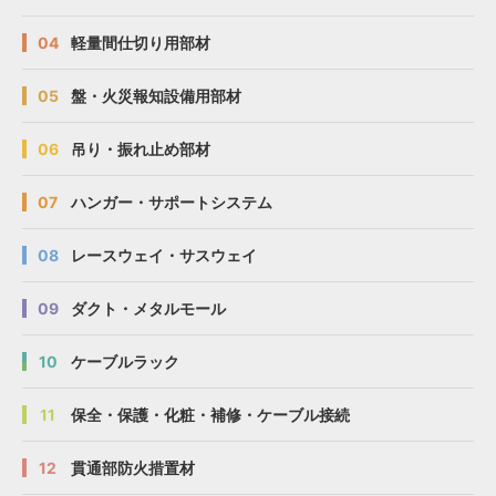
04
軽量間仕切り用部材
05
盤・火災報知設備用部材
06
吊り・振れ止め部材
07
ハンガー・サポートシステム
08
レースウェイ・サスウェイ
09
ダクト・メタルモール
10
ケーブルラック
11
保全・保護・化粧・補修・ケーブル接続
12
貫通部防火措置材