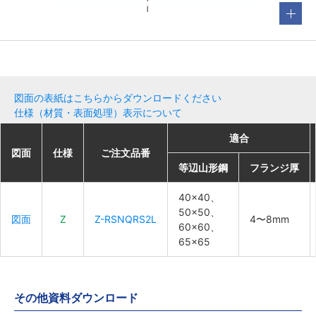
図面の表紙はこちらからダウンロードください
仕様（材質・表面処理）表示について
適合
適合
適合
適合
図面
図面
図面
図面
仕様
仕様
仕様
仕様
ご注文品番
ご注文品番
ご注文品番
ご注文品番
等辺山形鋼
等辺山形鋼
等辺山形鋼
等辺山形鋼
フランジ厚
フランジ厚
フランジ厚
フランジ厚
40×40、
40×40、
40×40、
40×40、
50×50、
50×50、
50×50、
50×50、
図面
図面
図面
図面
Z
Z
Z
Z
Z-RSNQRS2L
Z-RSNQRS2L
Z-RSNQRS2L
Z-RSNQRS2L
4〜8mm
4〜8mm
4〜8mm
4〜8mm
60×60、
60×60、
60×60、
60×60、
65×65
65×65
65×65
65×65
その他資料ダウンロード