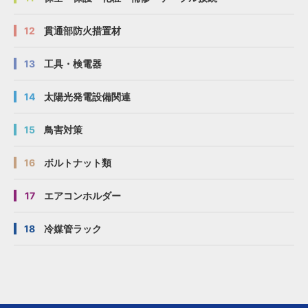
12
貫通部防火措置材
13
工具・検電器
14
太陽光発電設備関連
15
鳥害対策
16
ボルトナット類
17
エアコンホルダー
18
冷媒管ラック