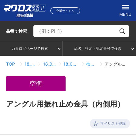
企業サイトへ
MENU
品番
で検索
カタログページで検索
品名、評定・認定番号で検索
TOP
18_冷媒管ラック
18_08_接続・附属品
18_08_01_接続・附属品
検索結果一覧
アングル用振れ止め金具（内側用）
空衛
アングル用振れ止め金具（内側用）
マイリスト登録