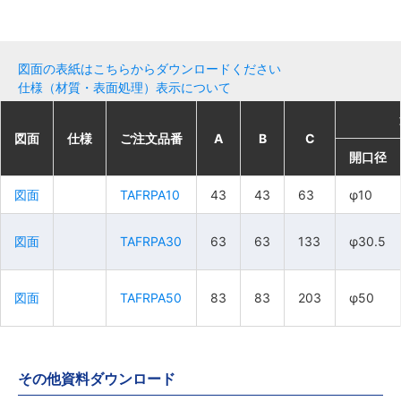
図面の表紙はこちらからダウンロードください
仕様（材質・表面処理）表示について
図面
図面
図面
図面
仕様
仕様
仕様
仕様
ご注文品番
ご注文品番
ご注文品番
ご注文品番
A
A
A
A
B
B
B
B
C
C
C
C
開口径
開口径
開口径
開口径
図面
図面
図面
図面
TAFRPA10
TAFRPA10
TAFRPA10
TAFRPA10
43
43
43
43
43
43
43
43
63
63
63
63
φ10
φ10
φ10
φ10
図面
図面
図面
図面
TAFRPA30
TAFRPA30
TAFRPA30
TAFRPA30
63
63
63
63
63
63
63
63
133
133
133
133
φ30.5
φ30.5
φ30.5
φ30.5
図面
図面
図面
図面
TAFRPA50
TAFRPA50
TAFRPA50
TAFRPA50
83
83
83
83
83
83
83
83
203
203
203
203
φ50
φ50
φ50
φ50
その他資料ダウンロード