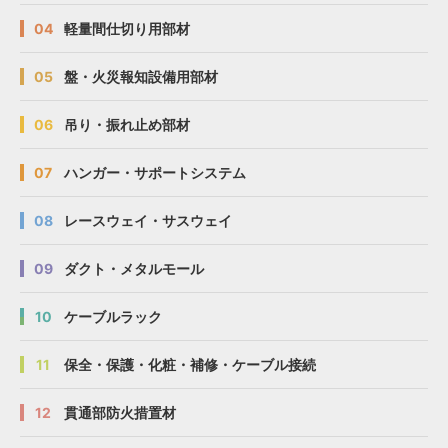
04
軽量間仕切り用部材
05
盤・火災報知設備用部材
06
吊り・振れ止め部材
07
ハンガー・サポートシステム
08
レースウェイ・サスウェイ
09
ダクト・メタルモール
10
ケーブルラック
11
保全・保護・化粧・補修・ケーブル接続
12
貫通部防火措置材