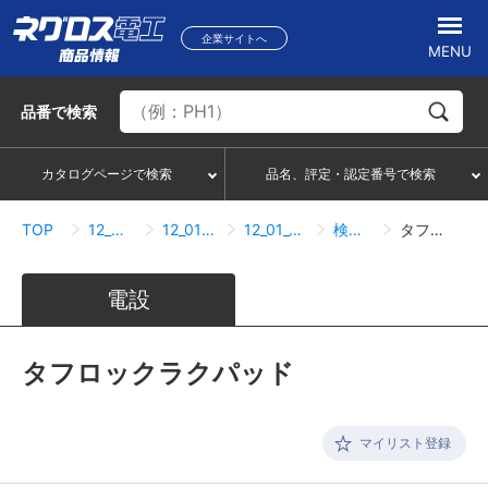
企業サイトへ
MENU
品番
で検索
カタログページで検索
品名、評定・認定番号で検索
TOP
12_貫通部防火措置材
12_01_電気関連小開口用
12_01_01_電気関連小開口用
検索結果一覧
タフロックラクパッド
電設
タフロックラクパッド
マイリスト登録