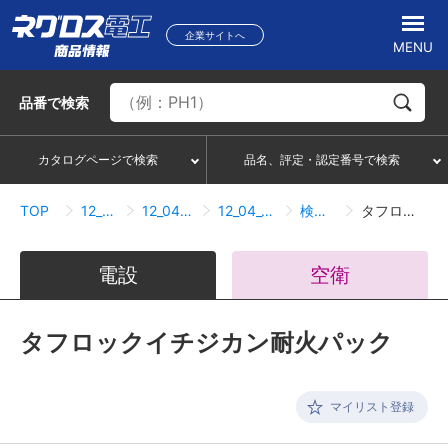
企業サイトへ
MENU
品番
で検索
カタログページで検索
品名、評定・認定番号で検索
TOP
12_貫通部防火措置材
12_04_電気空調関連小開口用
12_04_01_電気空調関連小開口用
検索結果一覧
タフロックイチジカン耐火パック
電設
空衛
タフロックイチジカン耐火パック
マイリスト登録