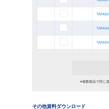
TAFASH7020
TAFASH7020
TAFASH
TAFASH
TAFASH8020
TAFASH8020
TAFAS
TAFAS
TAFASH9020
TAFASH9020
TAFAS
TAFAS
TAFASH10020
TAFASH10020
TAFASH
TAFASH
TAFASH11020
TAFASH11020
TAFASH
TAFASH
※複数製品で同じ
TAFASH12020
TAFASH12020
TAFASH
TAFASH
TAFASH13020
TAFASH13020
TAFASH
TAFASH
その他資料ダウンロード