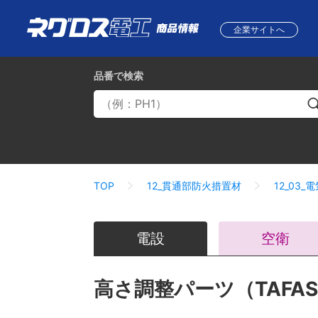
企業サイトへ
品番
で検索
TOP
12_貫通部防火措置材
12_03
電設
空衛
高さ調整パーツ（TAFA