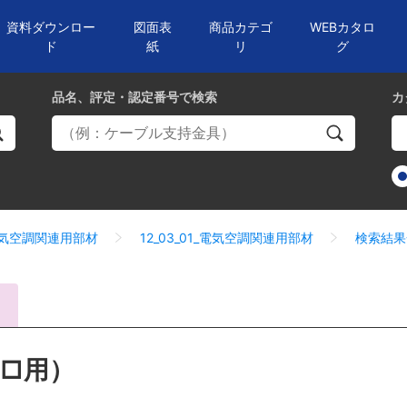
資料ダウンロー
図面表
商品カテゴ
WEBカタロ
ド
紙
リ
グ
品名、評定・認定番号
で検索
カ
_電気空調関連用部材
12_03_01_電気空調関連用部材
検索結果
S□用）