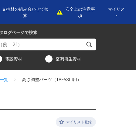
支持材の組み合わせで検
安全上の注意事
マイリス
索
項
ト
タログページ
で検索
電設資材
空調衛生資材
一覧
高さ調整パーツ（TAFAS□用）
マイリスト登録