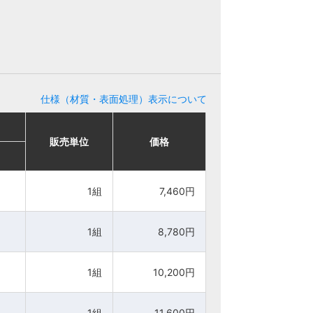
仕様（材質・表面処理）表示について
販売単位
販売単位
価格
価格
1組
1組
7,460円
7,460円
1組
1組
8,780円
8,780円
1組
1組
10,200円
10,200円
1組
1組
11,600円
11,600円