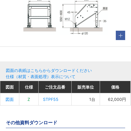
図面の表紙はこちらからダウンロードください
仕様（材質・表面処理）表示について
図面
図面
図面
図面
仕様
仕様
仕様
仕様
ご注文品番
ご注文品番
ご注文品番
ご注文品番
販売単位
販売単位
販売単位
販売単位
価格
価格
価格
価格
図面
図面
図面
図面
Z
Z
Z
Z
STPF55
STPF55
STPF55
STPF55
1台
1台
1台
1台
62,000円
62,000円
62,000円
62,000円
その他資料ダウンロード