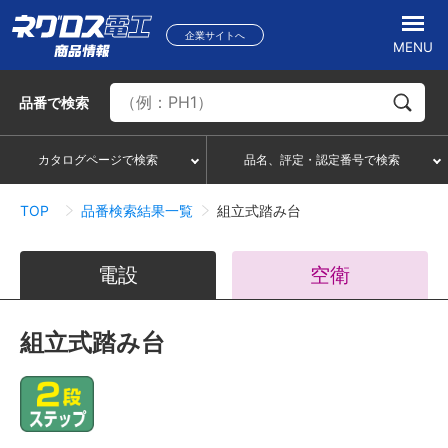
企業サイトへ
MENU
品番
で検索
カタログページで検索
品名、評定・認定番号で検索
TOP
品番検索結果一覧
組立式踏み台
電設
空衛
組立式踏み台