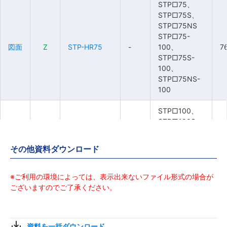
STP□75、
STP□75、
STP□75、
STP□75、
STP□75S、
STP□75S、
STP□75S、
STP□75S、
STP□75NS
STP□75NS
STP□75NS
STP□75NS
STP□75-
STP□75-
STP□75-
STP□75-
図面
図面
図面
図面
Z
Z
Z
Z
STP-HR75
STP-HR75
STP-HR75
STP-HR75
-
-
-
-
100、
100、
100、
100、
7
7
7
7
STP□75S-
STP□75S-
STP□75S-
STP□75S-
100、
100、
100、
100、
STP□75NS-
STP□75NS-
STP□75NS-
STP□75NS-
100
100
100
100
STP□100、
STP□100、
STP□100、
STP□100、
STP□100S、
STP□100S、
STP□100S、
STP□100S、
STP□100NS
STP□100NS
STP□100NS
STP□100NS
STP□100-
STP□100-
STP□100-
STP□100-
その他資料ダウンロード
図面
図面
図面
図面
Z
Z
Z
Z
STP-HR100
STP-HR100
STP-HR100
STP-HR100
-
-
-
-
100、
100、
100、
100、
1
1
1
1
STP□100S-
STP□100S-
STP□100S-
STP□100S-
100、
100、
100、
100、
※ご利用の環境によっては、表示出来ないファイル形式の場合が
STP□100NS-
STP□100NS-
STP□100NS-
STP□100NS-
ございますのでご了承ください。
100
100
100
100
STP□125、
STP□125、
STP□125、
STP□125、
資料を一括ダウンロード